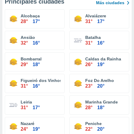
Principales ciudades
Más ciudades
Alcobaça
Alvaiázere
28°
17°
31°
17°
Ansião
Batalha
32°
16°
31°
16°
Bombarral
Caldas da Rainha
29°
18°
26°
19°
Figueiró dos Vinhos
Foz Do Arelho
31°
16°
23°
20°
Leiria
Marinha Grande
31°
17°
28°
18°
Nazaré
Peniche
24°
19°
22°
20°