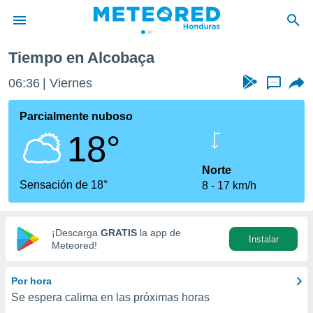
Tiempo en Alcobaça
privacidad
06:36
Viernes
...
o de
n) ha sido
Parcialmente nuboso
or
18°
es para
ue la
 que se
Norte
e calidad.
Sensación de 18°
8
17 km/h
eder a este
ediante las
opciones:
¡Descarga
GRATIS
la app de
Instalar
ookies y
Meteored!
e forma
Por hora
d digital
Se espera calima en las próximas horas
ada, basada