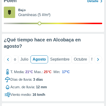
Polen
ados con el
Detalle
 seleccionar
o.
Bajo
Gramíneas (5 #/m³)
calización
precisa e
ión mediante
, publicidad
¿Qué tiempo hace en Alcobaça en
dos,
agosto
?
 publicidad
,
ón de
yo
Junio
Julio
Agosto
Septiembre
Octubre
Noviemb
 desarrollo
s.
T. Media:
21°C
Max.:
25°C
Min:
17°C
tros 1199
ios
Días de lluvia:
3
días
Acum. de lluvia:
12 mm
Viento medio:
16 km/h