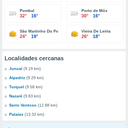
Pombal
Porto de Mós
32°
16°
30°
16°
São Martinho Do Porto
Vieira De Leiria
24°
19°
26°
18°
Localidades cercanas
Juncal
(9.19 km)
Alpedriz
(9.29 km)
Turquel
(9.58 km)
Nazaré
(9.83 km)
Serro Ventoso
(12.88 km)
Pataias
(13.32 km)