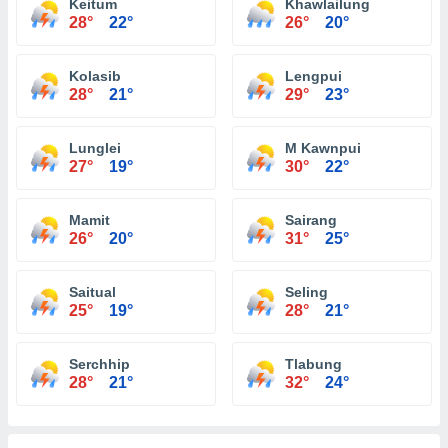
Keitum
Khawlailung
28°
22°
26°
20°
Kolasib
Lengpui
28°
21°
29°
23°
Lunglei
M Kawnpui
27°
19°
30°
22°
Mamit
Sairang
26°
20°
31°
25°
Saitual
Seling
25°
19°
28°
21°
Serchhip
Tlabung
28°
21°
32°
24°