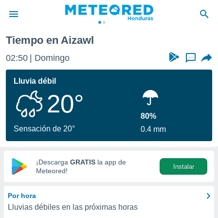
Tiempo en Aizawl
privacidad
02:50
Domingo
...
o de
n) ha sido
Lluvia débil
or
20°
es para
ue la
 que se
80%
e calidad.
Sensación de 20°
0.4 mm
eder a este
ediante las
opciones:
¡Descarga
GRATIS
la app de
Instalar
ookies y
Meteored!
e forma
Por hora
d digital
Lluvias débiles en las próximas horas
ada, basada