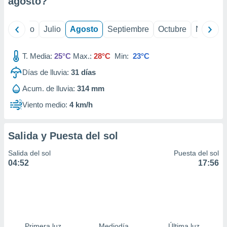
agosto
?
ados con el
 seleccionar
o.
yo
Junio
Julio
Agosto
Septiembre
Octubre
Noviemb
calización
precisa e
ión mediante
T. Media:
25°C
Max.:
28°C
Min:
23°C
Días de lluvia:
31
días
, publicidad
Acum. de lluvia:
314 mm
dos,
 publicidad
Viento medio:
4 km/h
,
ón de
 desarrollo
Salida y Puesta del sol
s.
Salida del sol
Puesta del sol
tros 1199
04:52
17:56
ios
Primera luz
Mediodía
Última luz