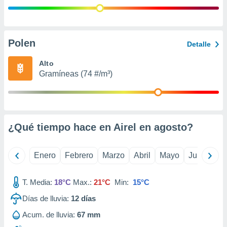
retirar su
ento u
 de datos
Polen
Detalle
er momento
ic en
Alto
o en
Gramíneas (74 #/m³)
 Cookies
en
eb.
y
socios
¿Qué tiempo hace en Airel en
agosto
?
el
to de
Enero
Febrero
Marzo
Abril
Mayo
Junio
Ju
la
T. Media:
18°C
Max.:
21°C
Min:
15°C
 en un
 y/o acceder
Días de lluvia:
12
días
 de datos
ara
Acum. de lluvia:
67 mm
 anuncios