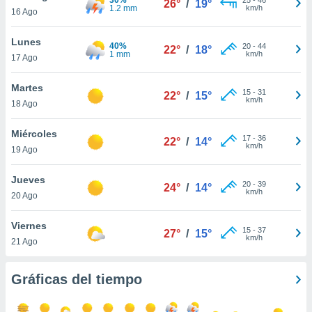
26°
/
19°
ublicidad y
1.2 mm
km/h
16 Ago
do en
Lunes
 mismo.
40%
20
-
44
22°
/
18°
1 mm
km/h
sultar más
17 Ago
 en nuestra
 Cookies
y
Martes
15
-
31
22°
/
15°
ualquier
km/h
18 Ago
ento
Miércoles
 botón
17
-
36
22°
/
14°
km/h
19 Ago
ación de
kies
 disponible
Jueves
20
-
39
24°
/
14°
e nuestra
km/h
20 Ago
.
Viernes
IVAMENTE,
15
-
37
27°
/
15°
km/h
21 Ago
as
Gráficas del tiempo
 a cookies
 no aceptar