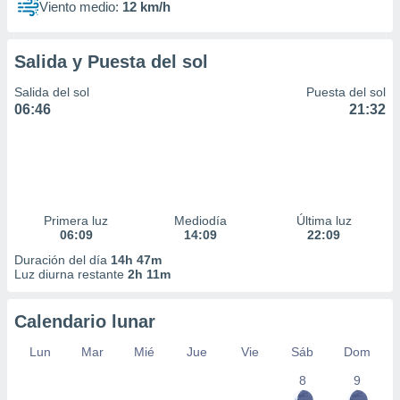
Viento medio:
12 km/h
ar perfiles
idad
a, utilizar
Salida y Puesta del sol
a
 la
Salida del sol
Puesta del sol
06:46
21:32
da, crear un
personalizar
o, uso de
a la
e contenido
do, medir el
 de la
Primera luz
Mediodía
Última luz
medir el
06:09
14:09
22:09
 del
Duración del día
14h 47m
 comprender
Luz diurna restante
2h 11m
 través de
s o a través
nación de
Calendario lunar
edentes de
fuentes,
Lun
Mar
Mié
Jue
Vie
Sáb
Dom
y mejora de
8
9
os, uso de