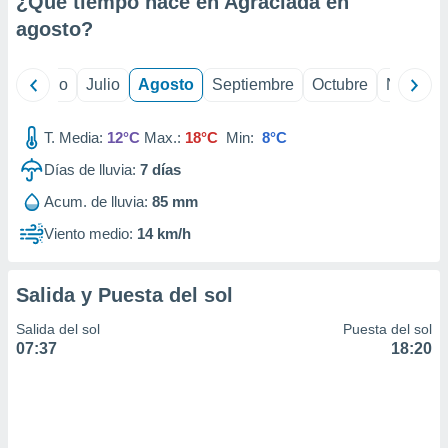
¿Qué tiempo hace en Agraciada en
ados con el
 seleccionar
agosto
?
o.
calización
yo
Junio
Julio
Agosto
Septiembre
Octubre
Noviemb
precisa e
ión mediante
T. Media:
12°C
Max.:
18°C
Min:
8°C
, publicidad
Días de lluvia:
7
días
dos,
Acum. de lluvia:
85 mm
 publicidad
,
Viento medio:
14 km/h
ón de
 desarrollo
s.
Salida y Puesta del sol
tros 1199
Salida del sol
Puesta del sol
ios
07:37
18:20