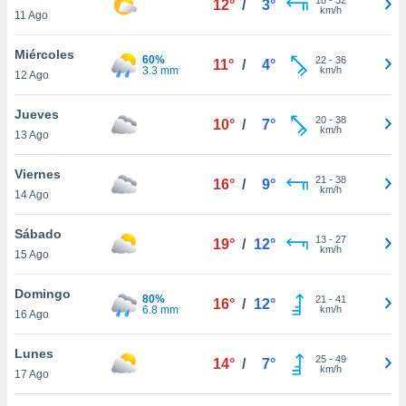
12°
/
3°
ublicidad y
km/h
11 Ago
do en
Miércoles
 mismo.
60%
22
-
36
11°
/
4°
3.3 mm
km/h
sultar más
12 Ago
 en nuestra
 Cookies
y
Jueves
20
-
38
10°
/
7°
ualquier
km/h
13 Ago
ento
Viernes
 botón
21
-
38
16°
/
9°
km/h
14 Ago
ación de
kies
 disponible
Sábado
13
-
27
19°
/
12°
e nuestra
km/h
15 Ago
.
Domingo
80%
IVAMENTE,
21
-
41
16°
/
12°
6.8 mm
km/h
16 Ago
as
Lunes
25
-
49
14°
/
7°
 a cookies
km/h
17 Ago
 no aceptar