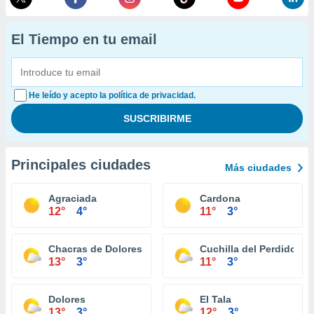
El Tiempo en tu email
He leído y acepto la política de privacidad.
Principales ciudades
Más ciudades
Agraciada
Cardona
12°
4°
11°
3°
Chacras de Dolores
Cuchilla del Perdido
13°
3°
11°
3°
Dolores
El Tala
13°
3°
12°
3°