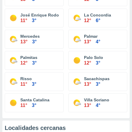
José Enrique Rodo
La Concordia
11°
3°
12°
6°
Mercedes
Palmar
13°
3°
13°
4°
Palmitas
Palo Solo
12°
3°
12°
3°
Risso
Sacachispas
11°
3°
13°
3°
Santa Catalina
Villa Soriano
11°
3°
13°
4°
Localidades cercanas