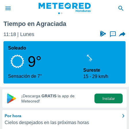
Tiempo en Agraciada
privacidad
11:18
Lunes
...
o de
n) ha sido
Soleado
or
9°
es para
ue la
 que se
Sureste
e calidad.
Sensación de 7°
15
29 km/h
eder a este
ediante las
opciones:
¡Descarga
GRATIS
la app de
Instalar
ookies y
Meteored!
e forma
Por hora
d digital
Cielos despejados en las próximas horas
ada, basada