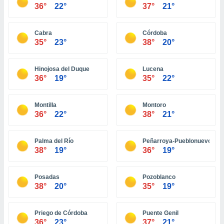
ón de
36°
22°
37°
21°
uedes
uestro sitio
ed.hn. En
Cabra
Córdoba
te
35°
23°
38°
20°
 de que
talarán
e sean
Hinojosa del Duque
Lucena
36°
19°
35°
22°
para
a
por el sitio
Montilla
Montoro
o se
36°
22°
38°
21°
cookies para
nto ni para
Palma del Río
Peñarroya-Pueblonuevo
licidad o
38°
19°
36°
19°
ado, aunque
sualizar
Posadas
Pozoblanco
general no
38°
20°
35°
19°
ada. Puedes
 instalación
y acceder a
Priego de Córdoba
Puente Genil
io web a
36°
23°
37°
21°