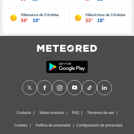
ste abono
 botón
Villanueva de Córdoba
Villaviciosa de Córdoba
.
34°
19°
33°
18°
nto,
cios
kies,
ores únicos
as similares
nar,
rocesar
onales como
 este sitio
recciones IP
ficadores de
 posible
s
 traten tus
Contacto
Sobre nosotros
FAQ
Términos de uso
nales en
 interés
Cookies
Política de privacidad
Configuración de privacidad
go a lo que
nerte. Para