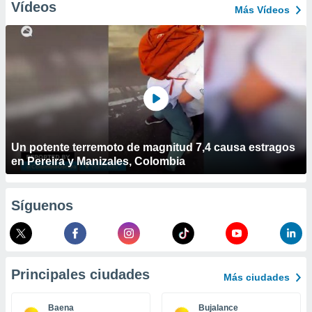
ublicidad y
Vídeos
Más Vídeos
do en
 mismo.
sultar más
 en nuestra
 Cookies
y
ualquier
ento
 botón
Un potente terremoto de magnitud 7,4 causa estragos
ación de
en Pereira y Manizales, Colombia
kies
 disponible
e nuestra
.
Síguenos
IVAMENTE,
as
Principales ciudades
Más ciudades
 a cookies
 no aceptar
Baena
Bujalance