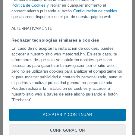
Política de Cookies
y retirar en cualquier momento el
Vídeos
consentimiento pulsando el botón
Configuración de cookies
que aparece disponible en el pie de nuestra página web.
Hace 8 horas
ALTERNATIVAMENTE,
Rechazar tecnologías similares a cookies
En caso de no aceptar la instalación de cookies, puedes
acceder a nuestro sitio web meteored.hn. En este caso, te
informamos de que solo se instalarán cookies que sean
necesarias para garantizar la navegación por el sitio web,
pero no se utilizarán cookies para analizar el comportamiento
ni para mostrar publicidad o contenido personalizado, aunque
sí podrás visualizar publicidad general no personalizada.
Un rayo impactó en un campo de
Erupción y actividad inte
Puedes rechazar la instalación de cookies y acceder a
fútbol en Narathiwat, Tailandia.
volcán de Fuego, Guatem
nuestro sitio web a través de este abono pulsando el botón
"Rechazar".
Con su consentimiento, nosotros y
nuestros socios
usamos
ACEPTAR Y CONTINUAR
cookies, identificadores únicos o tecnologías similares para
Síguenos
almacenar, acceder y procesar datos personales como su
visita en este sitio web, las direcciones IP y los
CONFIGURACIÓN
identificadores de cookies. Es posible que algunos