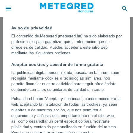
Aviso de privacidad
El contenido de Meteored (meteored.hn) ha sido elaborado por
profesionales para garantizar que la información que se
ofrece es de calidad. Puedes acceder a este sitio web
mediante las siguientes opciones:
Aceptar cookies y acceder de forma gratuita
La publicidad digital personalizada, basada en la información
recogida mediante cookies o tecnologías similares, nos
permite financiar nuestra actividad para seguir ofreciéndote
contenido con altos estándares de calidad sin coste.
Unas catastróficas inundaciones y
Pulsando el botón "Aceptar y continuar", puedes acceder a la
grandes deslizamientos azotan
web aceptando la instalación de todas las cookies, ya sean
Gansu, China
nuestras o de nuestros socios, que nos permiten el
seguimiento y análisis del comportamiento en el sitio web,
Las fuertes precipitaciones de los últimos días han causado las
así como desarrollar un perfil específico para mostrarte
inundaciones que afectan las ciudades de la región.
publicidad y contenido personalizado en función del mismo.
Puedes consultar más información en nuestra