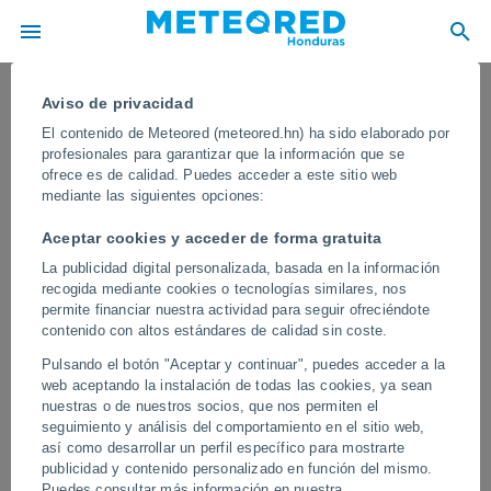
Aviso de privacidad
El contenido de Meteored (meteored.hn) ha sido elaborado por
profesionales para garantizar que la información que se
ofrece es de calidad. Puedes acceder a este sitio web
mediante las siguientes opciones:
Aceptar cookies y acceder de forma gratuita
La publicidad digital personalizada, basada en la información
recogida mediante cookies o tecnologías similares, nos
permite financiar nuestra actividad para seguir ofreciéndote
contenido con altos estándares de calidad sin coste.
Una gran ventisca sepulta la ciudad
Pulsando el botón "Aceptar y continuar", puedes acceder a la
rusa de Noyabrsk en pleno mes de
web aceptando la instalación de todas las cookies, ya sean
mayo
nuestras o de nuestros socios, que nos permiten el
seguimiento y análisis del comportamiento en el sitio web,
En muy pocas horas se acumularon hasta medio metro de nieve,
así como desarrollar un perfil específico para mostrarte
registrándose fuertes ráfagas de viento y temperaturas propias del
publicidad y contenido personalizado en función del mismo.
invierno ártico.
Puedes consultar más información en nuestra