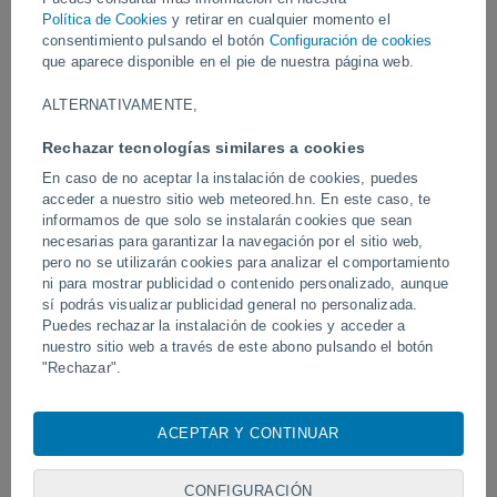
Política de Cookies
y retirar en cualquier momento el
consentimiento pulsando el botón
Configuración de cookies
Vídeos
que aparece disponible en el pie de nuestra página web.
ALTERNATIVAMENTE,
Hace 12 minutos
Rechazar tecnologías similares a cookies
En caso de no aceptar la instalación de cookies, puedes
acceder a nuestro sitio web meteored.hn. En este caso, te
informamos de que solo se instalarán cookies que sean
necesarias para garantizar la navegación por el sitio web,
pero no se utilizarán cookies para analizar el comportamiento
ni para mostrar publicidad o contenido personalizado, aunque
sí podrás visualizar publicidad general no personalizada.
Puedes rechazar la instalación de cookies y acceder a
Un enorme diablo de polvo fue
Tornados y lluvias torren
nuestro sitio web a través de este abono pulsando el botón
avistado en Zapponeta, Italia
Pelotas, Brasil.
"Rechazar".
Con su consentimiento, nosotros y
nuestros socios
usamos
cookies, identificadores únicos o tecnologías similares para
ACEPTAR Y CONTINUAR
almacenar, acceder y procesar datos personales como su
Síguenos
visita en este sitio web, las direcciones IP y los
identificadores de cookies. Es posible que algunos
CONFIGURACIÓN