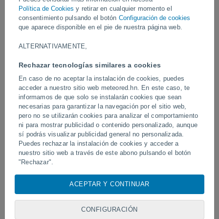
Vídeos
Política de Cookies
y retirar en cualquier momento el
consentimiento pulsando el botón
Configuración de cookies
que aparece disponible en el pie de nuestra página web.
Hoy
ALTERNATIVAMENTE,
Rechazar tecnologías similares a cookies
En caso de no aceptar la instalación de cookies, puedes
acceder a nuestro sitio web meteored.hn. En este caso, te
informamos de que solo se instalarán cookies que sean
necesarias para garantizar la navegación por el sitio web,
pero no se utilizarán cookies para analizar el comportamiento
ni para mostrar publicidad o contenido personalizado, aunque
sí podrás visualizar publicidad general no personalizada.
Tornados y lluvias torrenciales en
Un rayo impactó en un 
Pelotas, Brasil.
Puedes rechazar la instalación de cookies y acceder a
fútbol en Narathiwat, Tail
nuestro sitio web a través de este abono pulsando el botón
"Rechazar".
Con su consentimiento, nosotros y
nuestros socios
usamos
ACEPTAR Y CONTINUAR
Síguenos
cookies, identificadores únicos o tecnologías similares para
almacenar, acceder y procesar datos personales como su
visita en este sitio web, las direcciones IP y los
CONFIGURACIÓN
identificadores de cookies. Es posible que algunos