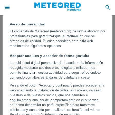
Aviso de privacidad
El contenido de Meteored (meteored.hn) ha sido elaborado por
profesionales para garantizar que la información que se
ofrece es de calidad. Puedes acceder a este sitio web
mediante las siguientes opciones:
Aceptar cookies y acceder de forma gratuita
La publicidad digital personalizada, basada en la información
recogida mediante cookies o tecnologías similares, nos
permite financiar nuestra actividad para seguir ofreciéndote
contenido con altos estándares de calidad sin coste.
Una gran tormenta nocturna ilumina
Pulsando el botón "Aceptar y continuar", puedes acceder a la
el cielo de París, Francia
web aceptando la instalación de todas las cookies, ya sean
nuestras o de nuestros socios, que nos permiten el
Una tormenta supercelular provocó una gran actividad eléctrica en
seguimiento y análisis del comportamiento en el sitio web,
el entorno de la capital francesa. También se registraron vientos
así como desarrollar un perfil específico para mostrarte
muy intensos y granizadas en las afueras.
publicidad y contenido personalizado en función del mismo.
Puedes consultar más información en nuestra