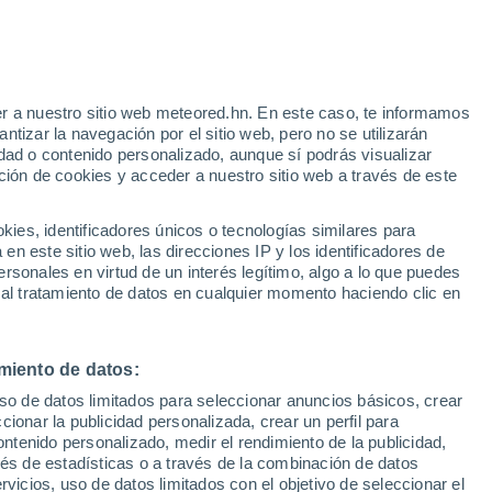
r a nuestro sitio web meteored.hn. En este caso, te informamos
tizar la navegación por el sitio web, pero no se utilizarán
dad o contenido personalizado, aunque sí podrás visualizar
ción de cookies y acceder a nuestro sitio web a través de este
es, identificadores únicos o tecnologías similares para
n este sitio web, las direcciones IP y los identificadores de
rsonales en virtud de un interés legítimo, algo a lo que puedes
 al tratamiento de datos en cualquier momento haciendo clic en
 inundaciones y
miento de datos:
uso de datos limitados para seleccionar anuncios básicos, crear
 Cuajimalpa, México
ccionar la publicidad personalizada, crear un perfil para
ontenido personalizado, medir el rendimiento de la publicidad,
culos debido a la fuerza del agua. En algunos barrios se
vés de estadísticas o a través de la combinación de datos
rvicios, uso de datos limitados con el objetivo de seleccionar el