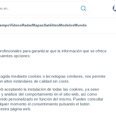
iempo
Vídeos
Radar
Mapas
Satélites
Modelos
Mundo
rofesionales para garantizar que la información que se ofrece
guientes opciones:
 y montañas de granizo en Cuajimalpa, México
ecogida mediante cookies o tecnologías similares, nos permite
on altos estándares de calidad sin coste.
eb aceptando la instalación de todas las cookies, ya sean
 y análisis del comportamiento en el sitio web, así como
ntenido personalizado en función del mismo. Puedes consultar
alquier momento el consentimiento pulsando el botón
uestra página web.