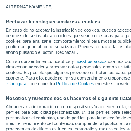
ALTERNATIVAMENTE,
Rechazar tecnologías similares a cookies
En caso de no aceptar la instalación de cookies, puedes accede
de que solo se instalarán cookies que sean necesarias para garan
cookies para analizar el comportamiento ni para mostrar publici
publicidad general no personalizada. Puedes rechazar la instala
abono pulsando el botón "Rechazar".
Con su consentimiento, nosotros y
nuestros socios
usamos cooki
almacenar, acceder y procesar datos personales como su visita e
cookies. Es posible que algunos proveedores traten tus datos pe
oponerte. Para ello, puede retirar su consentimiento u oponerse
"Configurar"
o en nuestra
Política de Cookies
en este sitio web.
Una gran tormenta deja
Nosotros y nuestros socios hacemos el siguiente trata
Almacenar la información en un dispositivo y/o acceder a ella, 
montañas de granizo en
perfiles para publicidad personalizada, utilizar perfiles para sele
personalizar el contenido, uso de perfiles para la selección de c
Decenas de personas quedaron atrapadas en los vehí
medir el rendimiento del contenido, comprender al público a tra
acumularon decenas de centímetros de granizo.
procedentes de diferentes fuentes, desarrollo y mejora de los se