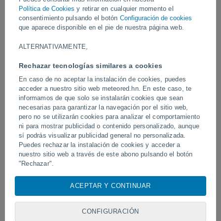
Vídeos
Política de Cookies
y retirar en cualquier momento el
consentimiento pulsando el botón
Configuración de cookies
que aparece disponible en el pie de nuestra página web.
Hace 9 horas
ALTERNATIVAMENTE,
Rechazar tecnologías similares a cookies
En caso de no aceptar la instalación de cookies, puedes
acceder a nuestro sitio web meteored.hn. En este caso, te
informamos de que solo se instalarán cookies que sean
necesarias para garantizar la navegación por el sitio web,
pero no se utilizarán cookies para analizar el comportamiento
ni para mostrar publicidad o contenido personalizado, aunque
sí podrás visualizar publicidad general no personalizada.
Un rayo impactó en un campo de
Erupción y actividad inte
fútbol en Narathiwat, Tailandia.
Puedes rechazar la instalación de cookies y acceder a
volcán de Fuego, Guatem
nuestro sitio web a través de este abono pulsando el botón
"Rechazar".
Con su consentimiento, nosotros y
nuestros socios
usamos
ACEPTAR Y CONTINUAR
Síguenos
cookies, identificadores únicos o tecnologías similares para
almacenar, acceder y procesar datos personales como su
visita en este sitio web, las direcciones IP y los
CONFIGURACIÓN
identificadores de cookies. Es posible que algunos