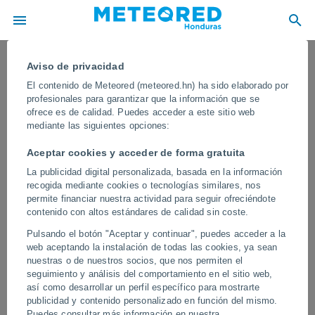
Aviso de privacidad
El contenido de Meteored (meteored.hn) ha sido elaborado por
profesionales para garantizar que la información que se
ofrece es de calidad. Puedes acceder a este sitio web
mediante las siguientes opciones:
Aceptar cookies y acceder de forma gratuita
La publicidad digital personalizada, basada en la información
recogida mediante cookies o tecnologías similares, nos
permite financiar nuestra actividad para seguir ofreciéndote
contenido con altos estándares de calidad sin coste.
Un megaincendio forestal arrasa el
Pulsando el botón "Aceptar y continuar", puedes acceder a la
estado de California, USA
web aceptando la instalación de todas las cookies, ya sean
nuestras o de nuestros socios, que nos permiten el
Se declaró el estado de emergencia en el condado de Tehama
seguimiento y análisis del comportamiento en el sitio web,
debido al incendio Park. Se estima que se han quemado más de
así como desarrollar un perfil específico para mostrarte
160 000 de hectáreas.
publicidad y contenido personalizado en función del mismo.
Puedes consultar más información en nuestra