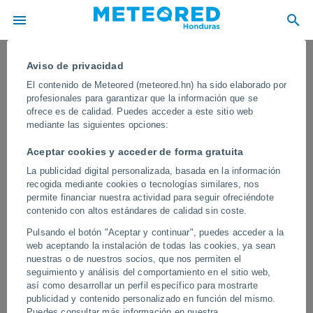
Aviso de privacidad
El contenido de Meteored (meteored.hn) ha sido elaborado por
profesionales para garantizar que la información que se
ofrece es de calidad. Puedes acceder a este sitio web
mediante las siguientes opciones:
Aceptar cookies y acceder de forma gratuita
La publicidad digital personalizada, basada en la información
recogida mediante cookies o tecnologías similares, nos
permite financiar nuestra actividad para seguir ofreciéndote
contenido con altos estándares de calidad sin coste.
Registran una erupción
Pulsando el botón "Aceptar y continuar", puedes acceder a la
freatomagmática en el volcán Taal,
web aceptando la instalación de todas las cookies, ya sean
Filipinas
nuestras o de nuestros socios, que nos permiten el
seguimiento y análisis del comportamiento en el sitio web,
Es uno de los tipos de erupciones más explosivos, ya que el agua
así como desarrollar un perfil específico para mostrarte
que se convierte instantáneamente en vapor amplifica
publicidad y contenido personalizado en función del mismo.
masivamente la violencia de la explosión.
Puedes consultar más información en nuestra