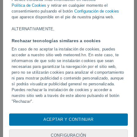
Política de Cookies
y retirar en cualquier momento el
consentimiento pulsando el botón
Configuración de cookies
Vídeos
que aparece disponible en el pie de nuestra página web.
ALTERNATIVAMENTE,
Hace 4 horas
Rechazar tecnologías similares a cookies
En caso de no aceptar la instalación de cookies, puedes
acceder a nuestro sitio web meteored.hn. En este caso, te
informamos de que solo se instalarán cookies que sean
necesarias para garantizar la navegación por el sitio web,
pero no se utilizarán cookies para analizar el comportamiento
ni para mostrar publicidad o contenido personalizado, aunque
sí podrás visualizar publicidad general no personalizada.
Puedes rechazar la instalación de cookies y acceder a
Tornados y lluvias torrenciales en
Un rayo impactó en un 
nuestro sitio web a través de este abono pulsando el botón
Pelotas, Brasil.
fútbol en Narathiwat, Tail
"Rechazar".
Con su consentimiento, nosotros y
nuestros socios
usamos
cookies, identificadores únicos o tecnologías similares para
ACEPTAR Y CONTINUAR
almacenar, acceder y procesar datos personales como su
Síguenos
visita en este sitio web, las direcciones IP y los
identificadores de cookies. Es posible que algunos
CONFIGURACIÓN