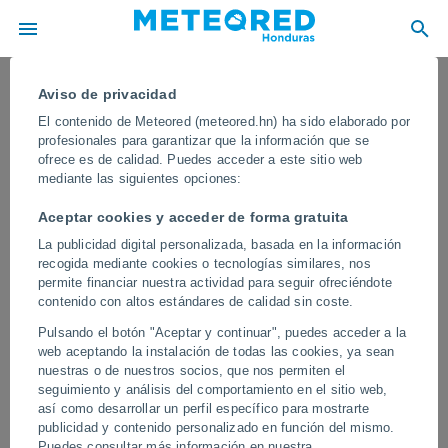
Aviso de privacidad
El contenido de Meteored (meteored.hn) ha sido elaborado por
profesionales para garantizar que la información que se
ofrece es de calidad. Puedes acceder a este sitio web
mediante las siguientes opciones:
Aceptar cookies y acceder de forma gratuita
La publicidad digital personalizada, basada en la información
recogida mediante cookies o tecnologías similares, nos
permite financiar nuestra actividad para seguir ofreciéndote
contenido con altos estándares de calidad sin coste.
Las lluvias torrenciales provocan
Pulsando el botón "Aceptar y continuar", puedes acceder a la
inundaciones catastróficas en
web aceptando la instalación de todas las cookies, ya sean
Samsun, Turquía
nuestras o de nuestros socios, que nos permiten el
seguimiento y análisis del comportamiento en el sitio web,
Los equipos de emergencia trabajan en toda la región mientras las
así como desarrollar un perfil específico para mostrarte
calles continúan inundadas y el transporte se encuentra
publicidad y contenido personalizado en función del mismo.
gravemente afectado. Las autoridades pidieron a los residentes
Puedes consultar más información en nuestra