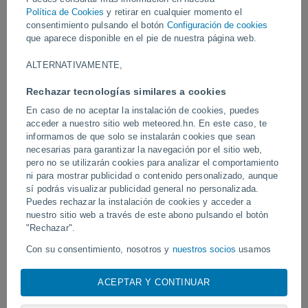
permanecer en sus hogares debido a las intensas lluvias y las
Política de Cookies
y retirar en cualquier momento el
peligrosas condiciones.
consentimiento pulsando el botón
Configuración de cookies
que aparece disponible en el pie de nuestra página web.
Vídeos
ALTERNATIVAMENTE,
Rechazar tecnologías similares a cookies
Ayer
En caso de no aceptar la instalación de cookies, puedes
acceder a nuestro sitio web meteored.hn. En este caso, te
informamos de que solo se instalarán cookies que sean
necesarias para garantizar la navegación por el sitio web,
pero no se utilizarán cookies para analizar el comportamiento
ni para mostrar publicidad o contenido personalizado, aunque
sí podrás visualizar publicidad general no personalizada.
Puedes rechazar la instalación de cookies y acceder a
nuestro sitio web a través de este abono pulsando el botón
"Rechazar".
Un enorme diablo de polvo fue
Tornados y lluvias torren
avistado en Zapponeta, Italia
Pelotas, Brasil.
Con su consentimiento, nosotros y
nuestros socios
usamos
cookies, identificadores únicos o tecnologías similares para
almacenar, acceder y procesar datos personales como su
ACEPTAR Y CONTINUAR
visita en este sitio web, las direcciones IP y los
identificadores de cookies. Es posible que algunos