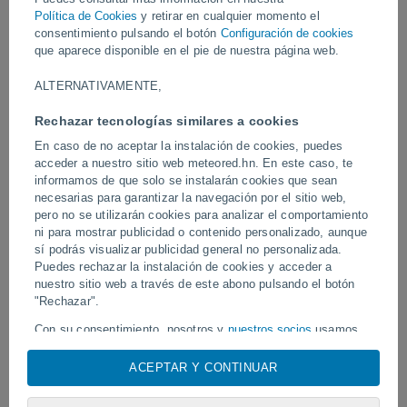
dejando a numerosos residentes atrapados. Más de 30.000
Política de Cookies
y retirar en cualquier momento el
personas fueron evacuadas.
consentimiento pulsando el botón
Configuración de cookies
que aparece disponible en el pie de nuestra página web.
Vídeos
ALTERNATIVAMENTE,
Rechazar tecnologías similares a cookies
Hoy
En caso de no aceptar la instalación de cookies, puedes
acceder a nuestro sitio web meteored.hn. En este caso, te
informamos de que solo se instalarán cookies que sean
necesarias para garantizar la navegación por el sitio web,
pero no se utilizarán cookies para analizar el comportamiento
ni para mostrar publicidad o contenido personalizado, aunque
sí podrás visualizar publicidad general no personalizada.
Puedes rechazar la instalación de cookies y acceder a
nuestro sitio web a través de este abono pulsando el botón
Un rayo impactó en un campo de
"Rechazar".
Erupción y actividad inte
fútbol en Narathiwat, Tailandia.
volcán de Fuego, Guatem
Con su consentimiento, nosotros y
nuestros socios
usamos
cookies, identificadores únicos o tecnologías similares para
almacenar, acceder y procesar datos personales como su
ACEPTAR Y CONTINUAR
visita en este sitio web, las direcciones IP y los
Síguenos
identificadores de cookies. Es posible que algunos