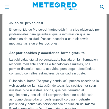
Aviso de privacidad
El contenido de Meteored (meteored.hn) ha sido elaborado por
profesionales para garantizar que la información que se
ofrece es de calidad. Puedes acceder a este sitio web
mediante las siguientes opciones:
Aceptar cookies y acceder de forma gratuita
La publicidad digital personalizada, basada en la información
recogida mediante cookies o tecnologías similares, nos
permite financiar nuestra actividad para seguir ofreciéndote
contenido con altos estándares de calidad sin coste.
¡Las calles de Huaiji Country, China se
Pulsando el botón "Aceptar y continuar", puedes acceder a la
convierten en ríos! Las lluvias
web aceptando la instalación de todas las cookies, ya sean
torrenciales causaron graves
nuestras o de nuestros socios, que nos permiten el
seguimiento y análisis del comportamiento en el sitio web,
inundaciones
así como desarrollar un perfil específico para mostrarte
publicidad y contenido personalizado en función del mismo.
En pocas horas, el agua anegó carreteras, viviendas y comercios,
Puedes consultar más información en nuestra