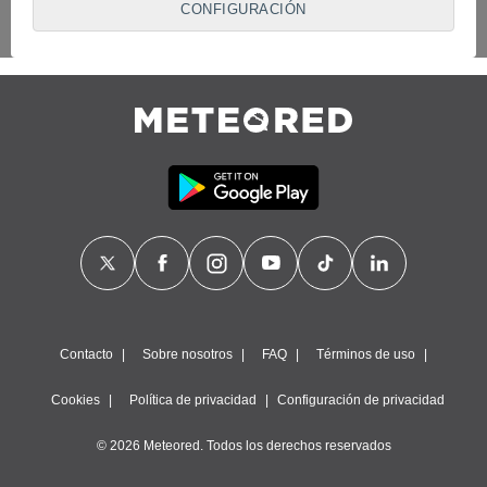
CONFIGURACIÓN
proveedores traten tus datos personales en virtud de un
interés legítimo, algo a lo que puedes oponerte. Para ello,
puede retirar su consentimiento u oponerse al tratamiento de
datos en cualquier momento haciendo clic en
"Configurar"
o
en nuestra
Política de Cookies
en este sitio web.
Nosotros y nuestros socios hacemos el siguiente
tratamiento de datos:
Almacenar la información en un dispositivo y/o acceder a
ella, uso de datos limitados para seleccionar anuncios
básicos, crear perfiles para publicidad personalizada, utilizar
perfiles para seleccionar la publicidad personalizada, crear un
perfil para personalizar el contenido, uso de perfiles para la
selección de contenido personalizado, medir el rendimiento
de la publicidad, medir el rendimiento del contenido,
comprender al público a través de estadísticas o a través de
la combinación de datos procedentes de diferentes fuentes,
Contacto
Sobre nosotros
FAQ
Términos de uso
desarrollo y mejora de los servicios, uso de datos limitados
con el objetivo de seleccionar el contenido.
Cookies
Política de privacidad
Configuración de privacidad
Datos de localización geográfica precisa e identificación
mediante análisis de dispositivos, publicidad y contenido
© 2026 Meteored. Todos los derechos reservados
personalizados, medición de publicidad y contenido,