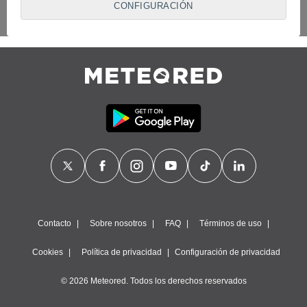
CONFIGURACIÓN
proveedores traten tus datos personales en virtud de un
interés legítimo, algo a lo que puedes oponerte. Para ello,
puede retirar su consentimiento u oponerse al tratamiento de
datos en cualquier momento haciendo clic en
"Configurar"
o
en nuestra
Política de Cookies
en este sitio web.
Nosotros y nuestros socios hacemos el siguiente
tratamiento de datos:
Almacenar la información en un dispositivo y/o acceder a
ella, uso de datos limitados para seleccionar anuncios
básicos, crear perfiles para publicidad personalizada, utilizar
perfiles para seleccionar la publicidad personalizada, crear un
perfil para personalizar el contenido, uso de perfiles para la
selección de contenido personalizado, medir el rendimiento
de la publicidad, medir el rendimiento del contenido,
comprender al público a través de estadísticas o a través de
la combinación de datos procedentes de diferentes fuentes,
Contacto
Sobre nosotros
FAQ
Términos de uso
desarrollo y mejora de los servicios, uso de datos limitados
con el objetivo de seleccionar el contenido.
Cookies
Política de privacidad
Configuración de privacidad
Datos de localización geográfica precisa e identificación
mediante análisis de dispositivos, publicidad y contenido
© 2026 Meteored. Todos los derechos reservados
personalizados, medición de publicidad y contenido,