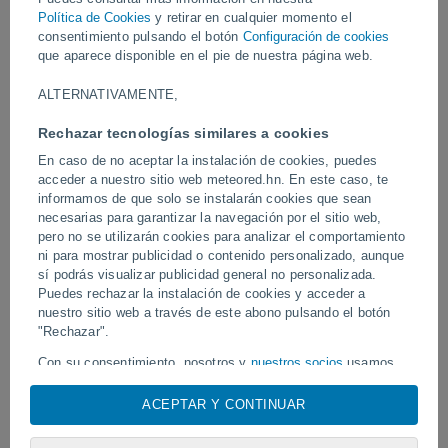
esperan disrupciones en carreteras y transporte público debido al
Política de Cookies
y retirar en cualquier momento el
fuerte temporal invernal.
consentimiento pulsando el botón
Configuración de cookies
que aparece disponible en el pie de nuestra página web.
Vídeos
ALTERNATIVAMENTE,
Rechazar tecnologías similares a cookies
Hoy
En caso de no aceptar la instalación de cookies, puedes
acceder a nuestro sitio web meteored.hn. En este caso, te
informamos de que solo se instalarán cookies que sean
necesarias para garantizar la navegación por el sitio web,
pero no se utilizarán cookies para analizar el comportamiento
ni para mostrar publicidad o contenido personalizado, aunque
sí podrás visualizar publicidad general no personalizada.
Puedes rechazar la instalación de cookies y acceder a
nuestro sitio web a través de este abono pulsando el botón
Tornados y lluvias torrenciales en
"Rechazar".
Un rayo impactó en un 
Pelotas, Brasil.
fútbol en Narathiwat, Tail
Con su consentimiento, nosotros y
nuestros socios
usamos
cookies, identificadores únicos o tecnologías similares para
almacenar, acceder y procesar datos personales como su
ACEPTAR Y CONTINUAR
visita en este sitio web, las direcciones IP y los
Síguenos
identificadores de cookies. Es posible que algunos