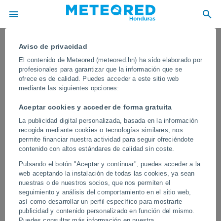
Aviso de privacidad
El contenido de Meteored (meteored.hn) ha sido elaborado por
profesionales para garantizar que la información que se
ofrece es de calidad. Puedes acceder a este sitio web
mediante las siguientes opciones:
Aceptar cookies y acceder de forma gratuita
La publicidad digital personalizada, basada en la información
recogida mediante cookies o tecnologías similares, nos
permite financiar nuestra actividad para seguir ofreciéndote
contenido con altos estándares de calidad sin coste.
La nieve cubre de blanco las calles del
Pulsando el botón "Aceptar y continuar", puedes acceder a la
centro de París, Francia. La entrada
web aceptando la instalación de todas las cookies, ya sean
de aire ártico provocó que la nieve
nuestras o de nuestros socios, que nos permiten el
seguimiento y análisis del comportamiento en el sitio web,
cayera con cierta intensidad
así como desarrollar un perfil específico para mostrarte
publicidad y contenido personalizado en función del mismo.
Las autoridades han ordenado cancelaciones de vuelos y se
Puedes consultar más información en nuestra