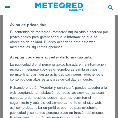
Aviso de privacidad
El contenido de Meteored (meteored.hn) ha sido elaborado por
profesionales para garantizar que la información que se
ofrece es de calidad. Puedes acceder a este sitio web
mediante las siguientes opciones:
Aceptar cookies y acceder de forma gratuita
La publicidad digital personalizada, basada en la información
recogida mediante cookies o tecnologías similares, nos
permite financiar nuestra actividad para seguir ofreciéndote
contenido con altos estándares de calidad sin coste.
El Huracán Gabrielle azota Azores,
Pulsando el botón "Aceptar y continuar", puedes acceder a la
Portugal. Dejó a su paso por las islas
web aceptando la instalación de todas las cookies, ya sean
vientos extremos y un gran temporal
nuestras o de nuestros socios, que nos permiten el
seguimiento y análisis del comportamiento en el sitio web,
de mar
así como desarrollar un perfil específico para mostrarte
publicidad y contenido personalizado en función del mismo.
Tras cruzar el archipiélago portugués, Gabrielle se ha
Puedes consultar más información en nuestra