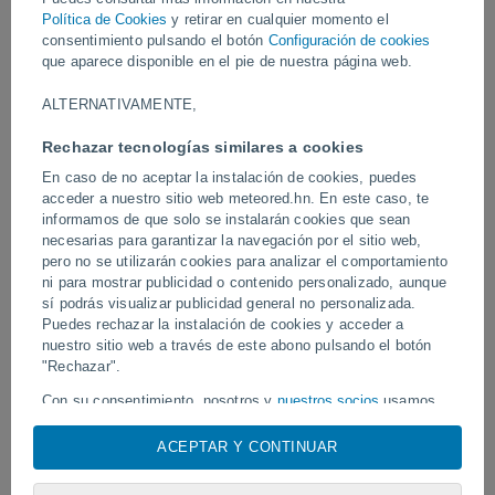
transformado en un ciclón postropical que impactará en la
Política de Cookies
y retirar en cualquier momento el
Península Ibérica.
consentimiento pulsando el botón
Configuración de cookies
que aparece disponible en el pie de nuestra página web.
Vídeos
ALTERNATIVAMENTE,
Rechazar tecnologías similares a cookies
Hoy
En caso de no aceptar la instalación de cookies, puedes
acceder a nuestro sitio web meteored.hn. En este caso, te
informamos de que solo se instalarán cookies que sean
necesarias para garantizar la navegación por el sitio web,
pero no se utilizarán cookies para analizar el comportamiento
ni para mostrar publicidad o contenido personalizado, aunque
sí podrás visualizar publicidad general no personalizada.
Puedes rechazar la instalación de cookies y acceder a
nuestro sitio web a través de este abono pulsando el botón
Tornados y lluvias torrenciales en
"Rechazar".
Un rayo impactó en un 
Pelotas, Brasil.
fútbol en Narathiwat, Tail
Con su consentimiento, nosotros y
nuestros socios
usamos
cookies, identificadores únicos o tecnologías similares para
almacenar, acceder y procesar datos personales como su
ACEPTAR Y CONTINUAR
visita en este sitio web, las direcciones IP y los
Síguenos
identificadores de cookies. Es posible que algunos