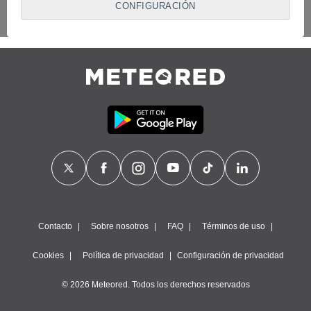
CONFIGURACIÓN
proveedores traten tus datos personales en virtud de un
interés legítimo, algo a lo que puedes oponerte. Para ello,
puede retirar su consentimiento u oponerse al tratamiento de
datos en cualquier momento haciendo clic en
"Configurar"
o
en nuestra
Política de Cookies
en este sitio web.
Nosotros y nuestros socios hacemos el siguiente
tratamiento de datos:
Almacenar la información en un dispositivo y/o acceder a
ella, uso de datos limitados para seleccionar anuncios
básicos, crear perfiles para publicidad personalizada, utilizar
perfiles para seleccionar la publicidad personalizada, crear un
perfil para personalizar el contenido, uso de perfiles para la
selección de contenido personalizado, medir el rendimiento
de la publicidad, medir el rendimiento del contenido,
comprender al público a través de estadísticas o a través de
la combinación de datos procedentes de diferentes fuentes,
Contacto
Sobre nosotros
FAQ
Términos de uso
desarrollo y mejora de los servicios, uso de datos limitados
con el objetivo de seleccionar el contenido.
Cookies
Política de privacidad
Configuración de privacidad
Datos de localización geográfica precisa e identificación
mediante análisis de dispositivos, publicidad y contenido
© 2026 Meteored. Todos los derechos reservados
personalizados, medición de publicidad y contenido,