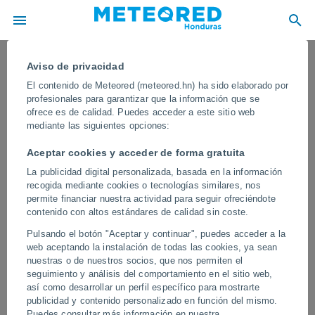
Aviso de privacidad
El contenido de Meteored (meteored.hn) ha sido elaborado por
profesionales para garantizar que la información que se
ofrece es de calidad. Puedes acceder a este sitio web
mediante las siguientes opciones:
Aceptar cookies y acceder de forma gratuita
La publicidad digital personalizada, basada en la información
recogida mediante cookies o tecnologías similares, nos
permite financiar nuestra actividad para seguir ofreciéndote
contenido con altos estándares de calidad sin coste.
El granizo de gran tamaño causa
Pulsando el botón "Aceptar y continuar", puedes acceder a la
estragos en Rajasthan, India
web aceptando la instalación de todas las cookies, ya sean
nuestras o de nuestros socios, que nos permiten el
El fenómeno meteorológico extremo dañó viviendas, vehículos y
seguimiento y análisis del comportamiento en el sitio web,
campos agrícolas, mientras fuertes vientos e intensas
así como desarrollar un perfil específico para mostrarte
precipitaciones de granizo azotaron varias zonas de la región.
publicidad y contenido personalizado en función del mismo.
Residentes locales reportaron importantes daños materiales tras
Puedes consultar más información en nuestra