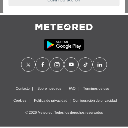
CONFIGURACIÓN
proveedores traten tus datos personales en virtud de un
interés legítimo, algo a lo que puedes oponerte. Para ello,
puede retirar su consentimiento u oponerse al tratamiento de
datos en cualquier momento haciendo clic en
"Configurar"
o
en nuestra
Política de Cookies
en este sitio web.
Nosotros y nuestros socios hacemos el siguiente
tratamiento de datos:
Almacenar la información en un dispositivo y/o acceder a
ella, uso de datos limitados para seleccionar anuncios
básicos, crear perfiles para publicidad personalizada, utilizar
perfiles para seleccionar la publicidad personalizada, crear un
perfil para personalizar el contenido, uso de perfiles para la
selección de contenido personalizado, medir el rendimiento
de la publicidad, medir el rendimiento del contenido,
comprender al público a través de estadísticas o a través de
Contacto
Sobre nosotros
FAQ
Términos de uso
la combinación de datos procedentes de diferentes fuentes,
desarrollo y mejora de los servicios, uso de datos limitados
Cookies
Política de privacidad
Configuración de privacidad
con el objetivo de seleccionar el contenido.
Datos de localización geográfica precisa e identificación
© 2026 Meteored. Todos los derechos reservados
mediante análisis de dispositivos, publicidad y contenido
personalizados, medición de publicidad y contenido,