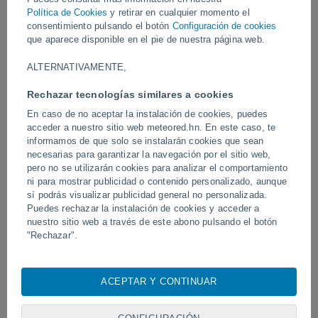
el paso de la tormenta.
Política de Cookies
y retirar en cualquier momento el
consentimiento pulsando el botón
Configuración de cookies
Vídeos
que aparece disponible en el pie de nuestra página web.
ALTERNATIVAMENTE,
Hace 46 minutos
Rechazar tecnologías similares a cookies
En caso de no aceptar la instalación de cookies, puedes
acceder a nuestro sitio web meteored.hn. En este caso, te
informamos de que solo se instalarán cookies que sean
necesarias para garantizar la navegación por el sitio web,
pero no se utilizarán cookies para analizar el comportamiento
ni para mostrar publicidad o contenido personalizado, aunque
sí podrás visualizar publicidad general no personalizada.
Puedes rechazar la instalación de cookies y acceder a
nuestro sitio web a través de este abono pulsando el botón
Un enorme diablo de polvo fue
Tornados y lluvias torren
"Rechazar".
avistado en Zapponeta, Italia
Pelotas, Brasil.
Con su consentimiento, nosotros y
nuestros socios
usamos
cookies, identificadores únicos o tecnologías similares para
ACEPTAR Y CONTINUAR
almacenar, acceder y procesar datos personales como su
Síguenos
visita en este sitio web, las direcciones IP y los
identificadores de cookies. Es posible que algunos