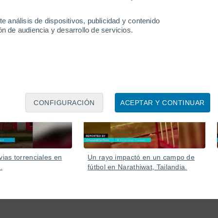
merosos medios aéreos para combatir los fuegos.
e análisis de dispositivos, publicidad y contenido
n de audiencia y desarrollo de servicios.
07 Ago
06 Ago
CONFIGURACIÓN
ACEPTAR Y CONTINUAR
vias torrenciales en
Un rayo impactó en un campo de
.
fútbol en Narathiwat, Tailandia.