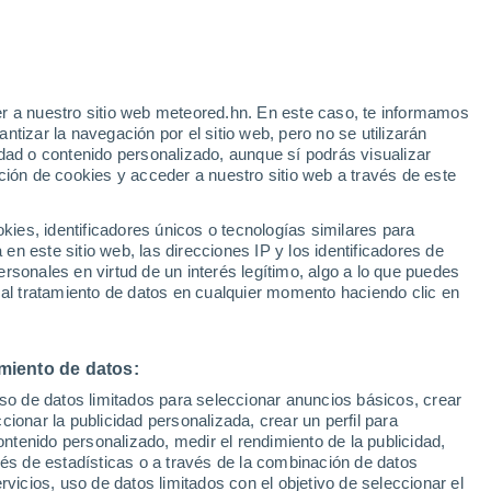
r a nuestro sitio web meteored.hn. En este caso, te informamos
tizar la navegación por el sitio web, pero no se utilizarán
dad o contenido personalizado, aunque sí podrás visualizar
ción de cookies y acceder a nuestro sitio web a través de este
es, identificadores únicos o tecnologías similares para
n este sitio web, las direcciones IP y los identificadores de
rsonales en virtud de un interés legítimo, algo a lo que puedes
 al tratamiento de datos en cualquier momento haciendo clic en
 forestales en las
miento de datos:
uso de datos limitados para seleccionar anuncios básicos, crear
hina! Ya han ardido
ccionar la publicidad personalizada, crear un perfil para
ontenido personalizado, medir el rendimiento de la publicidad,
vés de estadísticas o a través de la combinación de datos
rvicios, uso de datos limitados con el objetivo de seleccionar el