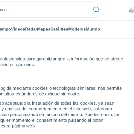
iempo
Vídeos
Radar
Mapas
Satélites
Modelos
Mundo
rofesionales para garantizar que la información que se ofrece
guientes opciones:
n las montañas de Guangxi, China! Ya han ardido miles de hectáreas.
ecogida mediante cookies o tecnologías similares, nos permite
on altos estándares de calidad sin coste.
eb aceptando la instalación de todas las cookies, ya sean
 y análisis del comportamiento en el sitio web, así como
ntenido personalizado en función del mismo. Puedes consultar
alquier momento el consentimiento pulsando el botón
uestra página web.