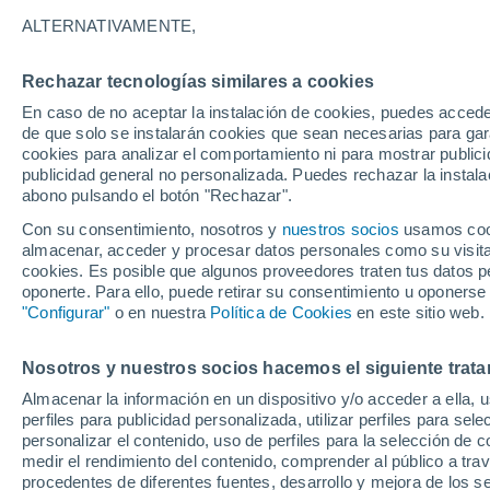
ALTERNATIVAMENTE,
Rechazar tecnologías similares a cookies
En caso de no aceptar la instalación de cookies, puedes accede
de que solo se instalarán cookies que sean necesarias para garan
cookies para analizar el comportamiento ni para mostrar publici
publicidad general no personalizada. Puedes rechazar la instala
abono pulsando el botón "Rechazar".
Con su consentimiento, nosotros y
nuestros socios
usamos cooki
almacenar, acceder y procesar datos personales como su visita e
cookies. Es posible que algunos proveedores traten tus datos pe
oponerte. Para ello, puede retirar su consentimiento u oponerse
"Configurar"
o en nuestra
Política de Cookies
en este sitio web.
¡Catastróficos incendios
Nosotros y nuestros socios hacemos el siguiente trata
Almacenar la información en un dispositivo y/o acceder a ella, 
montañas de Guangxi, C
perfiles para publicidad personalizada, utilizar perfiles para sele
personalizar el contenido, uso de perfiles para la selección de c
miles de hectáreas.
medir el rendimiento del contenido, comprender al público a tra
procedentes de diferentes fuentes, desarrollo y mejora de los se