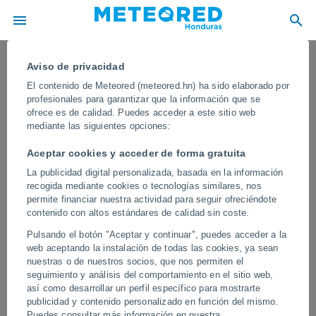
Aviso de privacidad
El contenido de Meteored (meteored.hn) ha sido elaborado por
profesionales para garantizar que la información que se
ofrece es de calidad. Puedes acceder a este sitio web
mediante las siguientes opciones:
Aceptar cookies y acceder de forma gratuita
La publicidad digital personalizada, basada en la información
recogida mediante cookies o tecnologías similares, nos
permite financiar nuestra actividad para seguir ofreciéndote
contenido con altos estándares de calidad sin coste.
¡Captan una impresionante aurora
Pulsando el botón "Aceptar y continuar", puedes acceder a la
desde la Estación Espacial
web aceptando la instalación de todas las cookies, ya sean
Internacional! El astronauta Jonny
nuestras o de nuestros socios, que nos permiten el
seguimiento y análisis del comportamiento en el sitio web,
Kim grabó el fenómeno desde el
así como desarrollar un perfil específico para mostrarte
espacio
publicidad y contenido personalizado en función del mismo.
Puedes consultar más información en nuestra