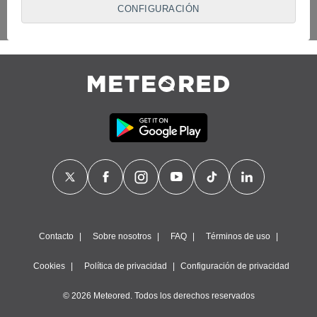
proveedores traten tus datos personales en virtud de un
CONFIGURACIÓN
interés legítimo, algo a lo que puedes oponerte. Para ello,
puede retirar su consentimiento u oponerse al tratamiento de
datos en cualquier momento haciendo clic en
"Configurar"
o
en nuestra
Política de Cookies
en este sitio web.
Nosotros y nuestros socios hacemos el siguiente
tratamiento de datos:
Almacenar la información en un dispositivo y/o acceder a
ella, uso de datos limitados para seleccionar anuncios
básicos, crear perfiles para publicidad personalizada, utilizar
perfiles para seleccionar la publicidad personalizada, crear un
perfil para personalizar el contenido, uso de perfiles para la
selección de contenido personalizado, medir el rendimiento
de la publicidad, medir el rendimiento del contenido,
comprender al público a través de estadísticas o a través de
la combinación de datos procedentes de diferentes fuentes,
Contacto
Sobre nosotros
FAQ
Términos de uso
desarrollo y mejora de los servicios, uso de datos limitados
con el objetivo de seleccionar el contenido.
Cookies
Política de privacidad
Configuración de privacidad
Datos de localización geográfica precisa e identificación
mediante análisis de dispositivos, publicidad y contenido
© 2026 Meteored. Todos los derechos reservados
personalizados, medición de publicidad y contenido,