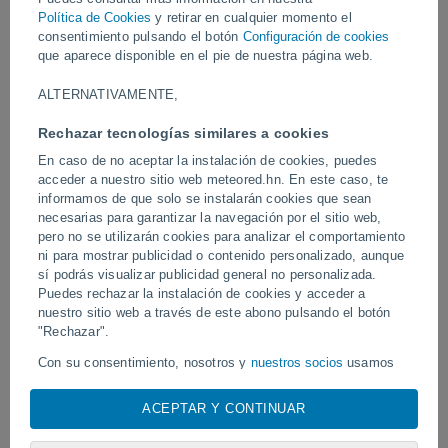
El fenómeno fue visible durante una reciente tormenta
Política de Cookies
y retirar en cualquier momento el
geomagnética, un espectáculo natural visto desde el espacio.
consentimiento pulsando el botón
Configuración de cookies
que aparece disponible en el pie de nuestra página web.
Vídeos
ALTERNATIVAMENTE,
Rechazar tecnologías similares a cookies
Hace 5 minutos
En caso de no aceptar la instalación de cookies, puedes
acceder a nuestro sitio web meteored.hn. En este caso, te
informamos de que solo se instalarán cookies que sean
necesarias para garantizar la navegación por el sitio web,
pero no se utilizarán cookies para analizar el comportamiento
ni para mostrar publicidad o contenido personalizado, aunque
sí podrás visualizar publicidad general no personalizada.
Puedes rechazar la instalación de cookies y acceder a
nuestro sitio web a través de este abono pulsando el botón
"Rechazar".
Un enorme diablo de polvo fue
Tornados y lluvias torren
avistado en Zapponeta, Italia
Pelotas, Brasil.
Con su consentimiento, nosotros y
nuestros socios
usamos
cookies, identificadores únicos o tecnologías similares para
almacenar, acceder y procesar datos personales como su
ACEPTAR Y CONTINUAR
visita en este sitio web, las direcciones IP y los
identificadores de cookies. Es posible que algunos
Síguenos