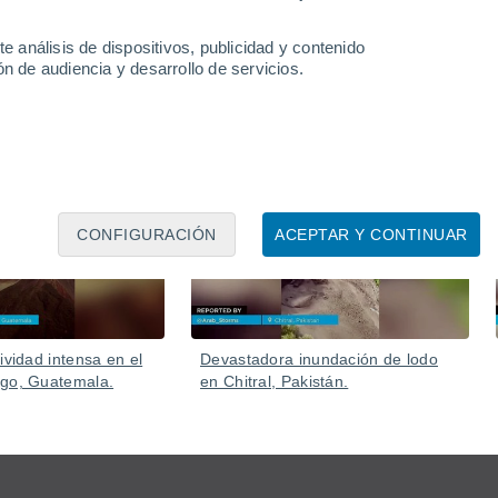
e el fuego se extienda muy rápido. Al menos dos personas
e análisis de dispositivos, publicidad y contenido
n de audiencia y desarrollo de servicios.
Ayer
Ayer
CONFIGURACIÓN
ACEPTAR Y CONTINUAR
ividad intensa en el
Devastadora inundación de lodo
ego, Guatemala.
en Chitral, Pakistán.