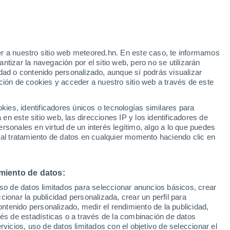
r a nuestro sitio web meteored.hn. En este caso, te informamos
tizar la navegación por el sitio web, pero no se utilizarán
dad o contenido personalizado, aunque sí podrás visualizar
ción de cookies y acceder a nuestro sitio web a través de este
es, identificadores únicos o tecnologías similares para
n este sitio web, las direcciones IP y los identificadores de
rsonales en virtud de un interés legítimo, algo a lo que puedes
 al tratamiento de datos en cualquier momento haciendo clic en
ctáreas en Limassol,
miento de datos:
uso de datos limitados para seleccionar anuncios básicos, crear
curecido en la isla por el
ccionar la publicidad personalizada, crear un perfil para
ontenido personalizado, medir el rendimiento de la publicidad,
vés de estadísticas o a través de la combinación de datos
rvicios, uso de datos limitados con el objetivo de seleccionar el