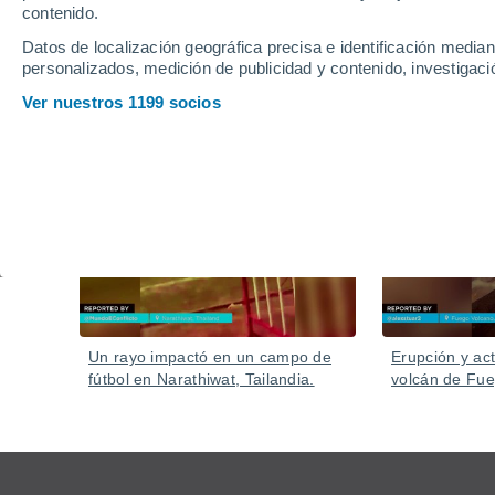
Las temperaturas de más de 40 ºC han provocado qu
contenido.
han fallecido.
Datos de localización geográfica precisa e identificación mediant
personalizados, medición de publicidad y contenido, investigació
Ver nuestros 1199 socios
Vídeos
Hoy
Un rayo impactó en un campo de
Erupción y act
fútbol en Narathiwat, Tailandia.
volcán de Fu