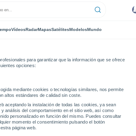
iempo
Vídeos
Radar
Mapas
Satélites
Modelos
Mundo
rofesionales para garantizar que la información que se ofrece
guientes opciones:
assol, Chipre! El cielo se ha oscurecido en la isla por el humo
ecogida mediante cookies o tecnologías similares, nos permite
on altos estándares de calidad sin coste.
eb aceptando la instalación de todas las cookies, ya sean
 y análisis del comportamiento en el sitio web, así como
ntenido personalizado en función del mismo. Puedes consultar
alquier momento el consentimiento pulsando el botón
uestra página web.