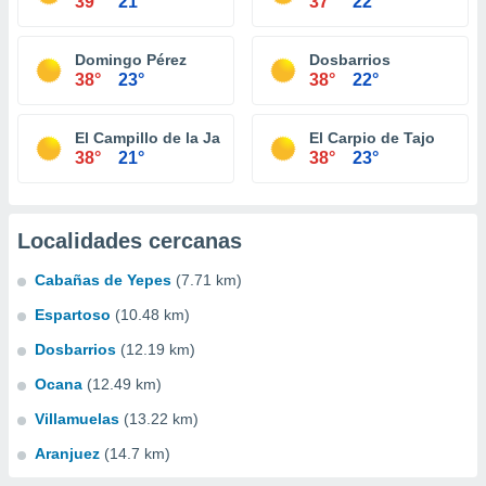
39°
21°
37°
22°
Domingo Pérez
Dosbarrios
38°
23°
38°
22°
El Campillo de la Jara
El Carpio de Tajo
38°
21°
38°
23°
Localidades cercanas
Cabañas de Yepes
(7.71 km)
Espartoso
(10.48 km)
Dosbarrios
(12.19 km)
Ocana
(12.49 km)
Villamuelas
(13.22 km)
Aranjuez
(14.7 km)