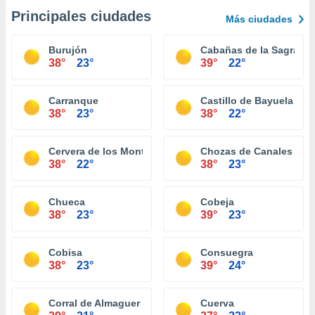
Principales ciudades
Más ciudades
Burujón
Cabañas de la Sagra
38°
23°
39°
22°
Carranque
Castillo de Bayuela
38°
23°
38°
22°
Cervera de los Montes
Chozas de Canales
38°
22°
38°
23°
Chueca
Cobeja
38°
23°
39°
23°
Cobisa
Consuegra
38°
23°
39°
24°
Corral de Almaguer
Cuerva