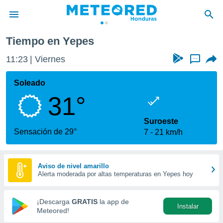
Yepes
Tiempo en Yepes
privacidad
11:23
Viernes
...
o de
n) ha sido
Soleado
or
31°
es para
ue la
 que se
Suroeste
e calidad.
Sensación de 29°
7
21 km/h
eder a este
ediante las
opciones:
Aviso de nivel amarillo
Alerta moderada por altas temperaturas en Yepes hoy
ookies y
e forma
¡Descarga
GRATIS
la app de
Instalar
d digital
Meteored!
ada, basada