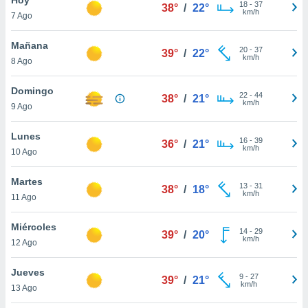
ublicidad y
18
-
37
38°
/
22°
km/h
7 Ago
do en
 mismo.
Mañana
20
-
37
39°
/
22°
sultar más
km/h
8 Ago
 en nuestra
 Cookies
y
Domingo
22
-
44
ualquier
38°
/
21°
km/h
9 Ago
ento
 botón
Lunes
16
-
39
36°
/
21°
ación de
km/h
10 Ago
kies
 disponible
Martes
13
-
31
e nuestra
38°
/
18°
km/h
11 Ago
.
Miércoles
IVAMENTE,
14
-
29
39°
/
20°
km/h
12 Ago
as
Jueves
9
-
27
39°
/
21°
 a cookies
km/h
13 Ago
 no aceptar