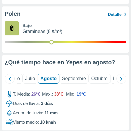
ados con el
 seleccionar
o.
Polen
Detalle
calización
Bajo
precisa e
Gramíneas (8 #/m³)
ión mediante
, publicidad
dos,
 publicidad
¿Qué tiempo hace en Yepes en
agosto
?
,
ón de
 desarrollo
yo
Junio
Julio
Agosto
Septiembre
Octubre
Noviemb
s.
tros 1199
T. Media:
26°C
Max.:
33°C
Min:
19°C
ios
Días de lluvia:
3
días
Acum. de lluvia:
11 mm
Viento medio:
10 km/h