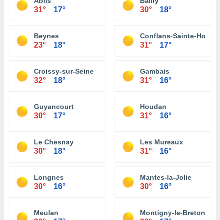
Ablis
Bailly
31°
17°
30°
18°
Beynes
Conflans-Sainte-Honor
23°
18°
31°
17°
Croissy-sur-Seine
Gambais
32°
18°
31°
16°
Guyancourt
Houdan
30°
17°
31°
16°
Le Chesnay
Les Mureaux
30°
18°
31°
16°
Longnes
Mantes-la-Jolie
30°
16°
30°
16°
Meulan
Montigny-le-Bretonneu