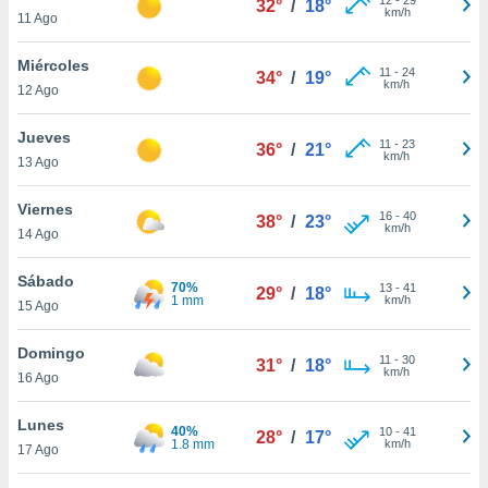
32°
/
18°
ublicidad y
km/h
11 Ago
do en
Miércoles
 mismo.
11
-
24
34°
/
19°
km/h
sultar más
12 Ago
 en nuestra
 Cookies
y
Jueves
11
-
23
36°
/
21°
ualquier
km/h
13 Ago
ento
Viernes
 botón
16
-
40
38°
/
23°
km/h
14 Ago
ación de
kies
 disponible
Sábado
70%
13
-
41
29°
/
18°
e nuestra
1 mm
km/h
15 Ago
.
Domingo
IVAMENTE,
11
-
30
31°
/
18°
km/h
16 Ago
as
Lunes
40%
10
-
41
28°
/
17°
 a cookies
1.8 mm
km/h
17 Ago
 no aceptar