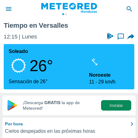
Tiempo en Versalles
privacidad
12:15
Lunes
...
o de
n) ha sido
Soleado
or
26°
es para
ue la
 que se
Noroeste
e calidad.
Sensación de 26°
11
29 km/h
eder a este
ediante las
opciones:
¡Descarga
GRATIS
la app de
Instalar
ookies y
Meteored!
e forma
Por hora
d digital
Cielos despejados en las próximas horas
ada, basada