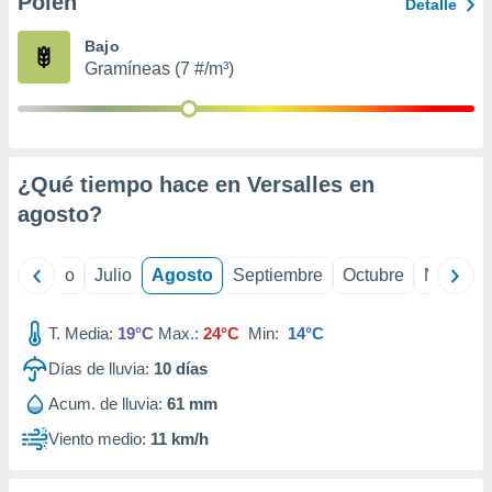
Polen
ados con el
Detalle
 seleccionar
o.
Bajo
Gramíneas (7 #/m³)
calización
precisa e
ión mediante
, publicidad
¿Qué tiempo hace en Versalles en
dos,
agosto
?
 publicidad
,
ón de
yo
Junio
Julio
Agosto
Septiembre
Octubre
Noviemb
 desarrollo
s.
T. Media:
19°C
Max.:
24°C
Min:
14°C
tros 1199
ios
Días de lluvia:
10
días
Acum. de lluvia:
61 mm
Viento medio:
11 km/h