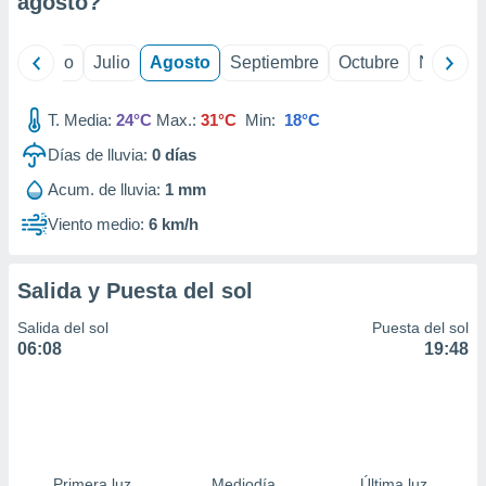
agosto
?
ados con el
 seleccionar
o.
yo
Junio
Julio
Agosto
Septiembre
Octubre
Noviemb
calización
precisa e
ión mediante
T. Media:
24°C
Max.:
31°C
Min:
18°C
Días de lluvia:
0
días
, publicidad
Acum. de lluvia:
1 mm
dos,
 publicidad
Viento medio:
6 km/h
,
ón de
 desarrollo
Salida y Puesta del sol
s.
Salida del sol
Puesta del sol
tros 1199
06:08
19:48
ios
Primera luz
Mediodía
Última luz