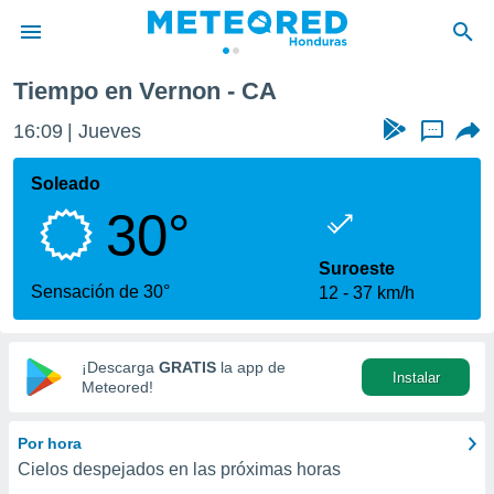
Tiempo en Vernon - CA
privacidad
16:09
Jueves
...
o de
n) ha sido
Soleado
or
30°
es para
ue la
 que se
Suroeste
e calidad.
Sensación de 30°
12
37 km/h
eder a este
ediante las
opciones:
¡Descarga
GRATIS
la app de
Instalar
ookies y
Meteored!
e forma
Por hora
d digital
Cielos despejados en las próximas horas
ada, basada