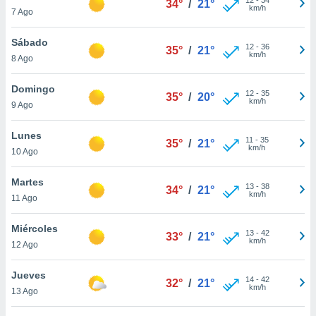
34°
/
21°
ublicidad y
km/h
7 Ago
do en
Sábado
 mismo.
12
-
36
35°
/
21°
km/h
sultar más
8 Ago
 en nuestra
 Cookies
y
Domingo
12
-
35
35°
/
20°
ualquier
km/h
9 Ago
ento
Lunes
 botón
11
-
35
35°
/
21°
km/h
10 Ago
ación de
kies
 disponible
Martes
13
-
38
34°
/
21°
e nuestra
km/h
11 Ago
.
Miércoles
IVAMENTE,
13
-
42
33°
/
21°
km/h
12 Ago
as
Jueves
14
-
42
32°
/
21°
 a cookies
km/h
13 Ago
 no aceptar