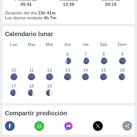
05:41
12:58
20:15
Duración del día
13h 41m
Luz diurna restante
4h 7m
Calendario lunar
Lun
Mar
Mié
Jue
Vie
Sáb
Dom
6
7
8
9
10
11
12
13
14
15
16
17
18
19
Compartir predicción