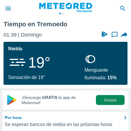
do
Tiempo en Tremoedo
privacidad
01:39
Domingo
...
o de
n) ha sido
Niebla
or
19°
es para
ue la
 que se
Menguante
e calidad.
Sensación de 19°
Iluminada:
15%
eder a este
ediante las
opciones:
¡Descarga
GRATIS
la app de
Instalar
ookies y
Meteored!
e forma
Por hora
d digital
Se esperan bancos de niebla en las próximas horas
ada, basada