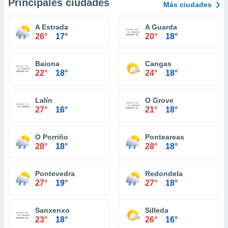
Principales ciudades
Más ciudades
A Estrada
A Guarda
26°
17°
20°
18°
Baiona
Cangas
22°
18°
24°
18°
Lalín
O Grove
27°
16°
21°
18°
O Porriño
Ponteareas
28°
18°
28°
18°
Pontevedra
Redondela
27°
19°
27°
18°
Sanxenxo
Silleda
23°
18°
26°
16°