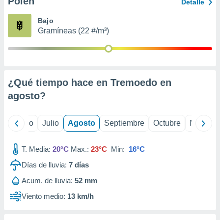
Polen
ados con el
Detalle
 seleccionar
o.
Bajo
Gramíneas (22 #/m³)
calización
precisa e
ión mediante
, publicidad
¿Qué tiempo hace en Tremoedo en
dos,
agosto
?
 publicidad
,
ón de
yo
Junio
Julio
Agosto
Septiembre
Octubre
Noviemb
 desarrollo
s.
T. Media:
20°C
Max.:
23°C
Min:
16°C
tros 1199
ios
Días de lluvia:
7
días
Acum. de lluvia:
52 mm
Viento medio:
13 km/h