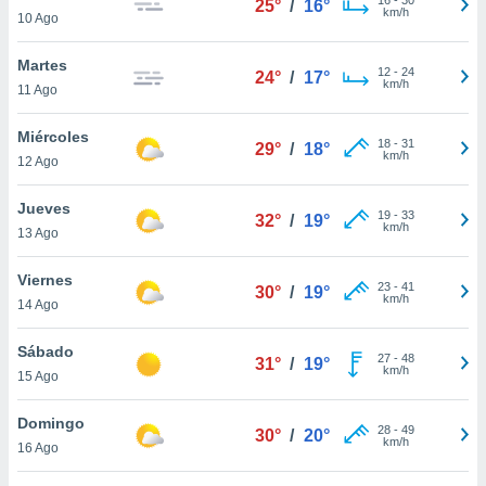
25°
/
16°
ublicidad y
km/h
10 Ago
do en
Martes
 mismo.
12
-
24
24°
/
17°
km/h
sultar más
11 Ago
 en nuestra
 Cookies
y
Miércoles
18
-
31
29°
/
18°
ualquier
km/h
12 Ago
ento
Jueves
 botón
19
-
33
32°
/
19°
km/h
13 Ago
ación de
kies
 disponible
Viernes
23
-
41
30°
/
19°
e nuestra
km/h
14 Ago
.
Sábado
IVAMENTE,
27
-
48
31°
/
19°
km/h
15 Ago
as
Domingo
28
-
49
30°
/
20°
 a cookies
km/h
16 Ago
 no aceptar