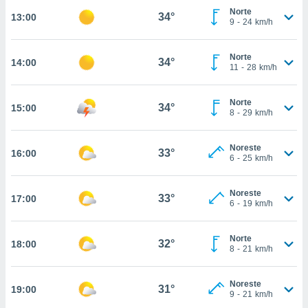
nos permite
Norte
34°
13:00
estra
9
-
24
km/h
ara seguir
e contenido
ACEPTAR
stándares
Norte
34°
14:00
Y
11
-
28
km/h
sin coste.
CONTINUAR
 botón
Norte
continuar",
34°
15:00
CONFIGURACIÓN
8
-
29
km/h
der a la
ndo la
 de todas
Noreste
33°
16:00
, ya sean
6
-
25
km/h
de nuestros
 nos
Noreste
33°
17:00
6
-
19
km/h
 y análisis
tamiento en
b, así como
Norte
32°
18:00
un perfil
8
-
21
km/h
para
ublicidad y
Noreste
31°
19:00
9
-
21
km/h
do en