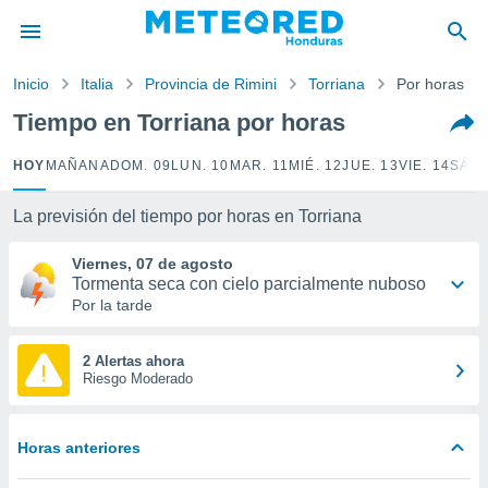
privacidad
o de
Inicio
Italia
Provincia de Rimini
Torriana
Por horas
n) ha sido
Tiempo en Torriana por horas
or
es para
HOY
MAÑANA
DOM. 09
LUN. 10
MAR. 11
MIÉ. 12
JUE. 13
VIE. 14
SÁB.
ue la
 que se
e calidad.
La previsión del tiempo por horas en Torriana
eder a este
ediante las
Viernes, 07 de agosto
opciones:
Tormenta seca con cielo parcialmente nuboso
Por la tarde
ookies y
e forma
2 Alertas ahora
Riesgo Moderado
d digital
ada, basada
mación
Horas anteriores
ediante
ecnologías