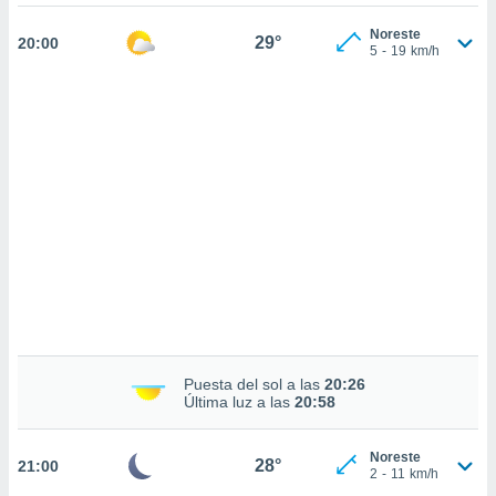
 mismo.
sultar más
Noreste
29°
20:00
 en nuestra
5
-
19
km/h
 Cookies
y
ualquier
ento
 botón
ación de
kies
 disponible
e nuestra
.
IVAMENTE,
as
Puesta del sol a las
20:26
 a cookies
Última luz a las
20:58
 no aceptar
ón de
Noreste
uedes
28°
21:00
2
-
11
km/h
uestro sitio