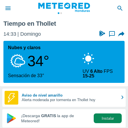
Tiempo en Thollet
privacidad
14:33
Domingo
...
o de
n) ha sido
Nubes y claros
or
34°
es para
ue la
 que se
UV
6 Alto
FPS
e calidad.
Sensación de 33°
15-25
eder a este
ediante las
opciones:
Aviso de nivel amarillo
Alerta moderada por tormenta en Thollet hoy
ookies y
e forma
¡Descarga
GRATIS
la app de
Instalar
d digital
Meteored!
ada, basada