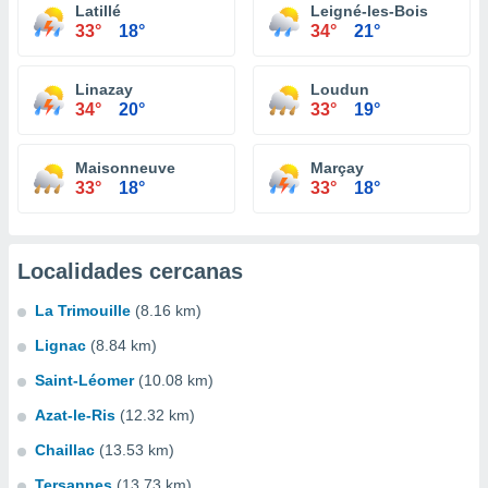
Latillé
Leigné-les-Bois
33°
18°
34°
21°
Linazay
Loudun
34°
20°
33°
19°
Maisonneuve
Marçay
33°
18°
33°
18°
Localidades cercanas
La Trimouille
(8.16 km)
Lignac
(8.84 km)
Saint-Léomer
(10.08 km)
Azat-le-Ris
(12.32 km)
Chaillac
(13.53 km)
Tersannes
(13.73 km)