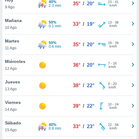
40%
ublicidad y
23
-
41
35°
/
20°
2.3 mm
km/h
9 Ago
do en
 mismo.
Mañana
50%
13
-
38
33°
/
19°
sultar más
0.1 mm
km/h
10 Ago
 en nuestra
 Cookies
y
Martes
50%
18
-
39
ualquier
35°
/
20°
0.6 mm
km/h
11 Ago
ento
 botón
Miércoles
7
-
16
36°
/
20°
ación de
km/h
12 Ago
kies
 disponible
Jueves
8
-
20
e nuestra
38°
/
22°
km/h
13 Ago
.
Viernes
IVAMENTE,
10
-
24
39°
/
22°
km/h
14 Ago
as
Sábado
40%
22
-
56
33°
/
23°
 a cookies
0.8 mm
km/h
15 Ago
 no aceptar