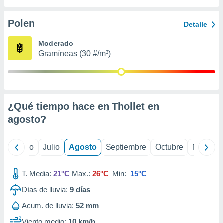
ados con el
 seleccionar
o.
Polen
Detalle
calización
Moderado
precisa e
Gramíneas (30 #/m³)
ión mediante
, publicidad
dos,
 publicidad
¿Qué tiempo hace en Thollet en
,
agosto
?
ón de
 desarrollo
s.
yo
Junio
Julio
Agosto
Septiembre
Octubre
Noviemb
tros 1199
ios
T. Media:
21°C
Max.:
26°C
Min:
15°C
Días de lluvia:
9
días
Acum. de lluvia:
52 mm
Viento medio:
10 km/h