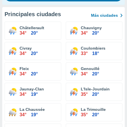
Principales ciudades
Más ciudades
Châtellerault
Chauvigny
34°
20°
34°
20°
Civray
Coulombiers
34°
20°
33°
18°
Fleix
Genouillé
34°
20°
34°
20°
Jaunay-Clan
L'Isle-Jourdain
34°
19°
35°
20°
La Chaussée
La Trimouille
34°
19°
35°
20°