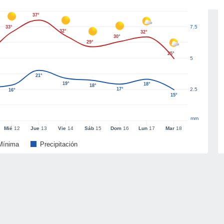
37°
7.5
33°
32°
32°
30°
29°
25°
5
21°
19°
18°
18°
17°
2.5
16°
15°
mm
Mié
12
Jue
13
Vie
14
Sáb
15
Dom
16
Lun
17
Mar
18
Mínima
Precipitación