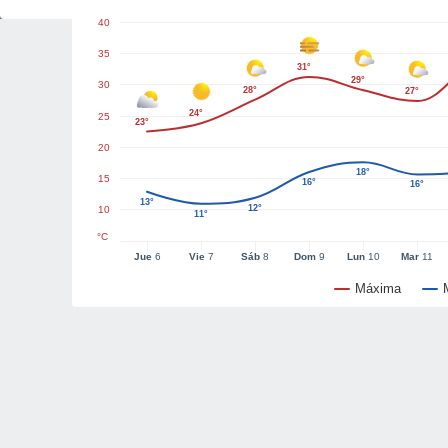
40
35
31°
29°
30
28°
27°
24°
25
23°
20
18°
15
16°
16°
13°
12°
10
11°
°C
Jue
6
Vie
7
Sáb
8
Dom
9
Lun
10
Mar
11
Máxima