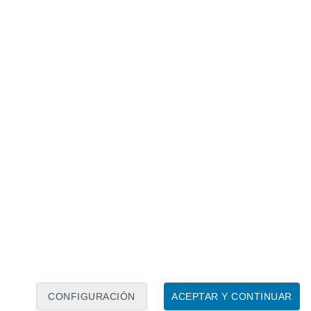
Calendario lunar
Lun
Mar
Mié
Jue
Vie
Sáb
Dom
6
7
8
9
10
11
12
13
14
15
16
17
18
19
CONFIGURACIÓN
ACEPTAR Y CONTINUAR
10