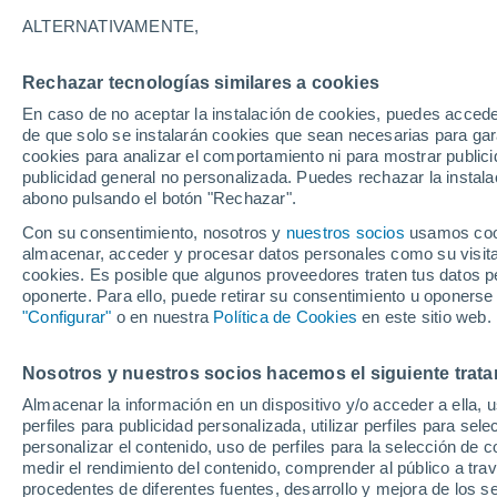
22°
ALTERNATIVAMENTE,
Rechazar tecnologías similares a cookies
Oeste
En caso de no aceptar la instalación de cookies, puedes accede
Sensación de 22°
14
-
36 km
de que solo se instalarán cookies que sean necesarias para garan
cookies para analizar el comportamiento ni para mostrar publici
publicidad general no personalizada. Puedes rechazar la instala
abono pulsando el botón "Rechazar".
Tiempo 1 - 7 días
Mapa de nubosidad
Radar de llu
Con su consentimiento, nosotros y
nuestros socios
usamos cooki
almacenar, acceder y procesar datos personales como su visita e
cookies. Es posible que algunos proveedores traten tus datos pe
oponerte. Para ello, puede retirar su consentimiento u oponerse
Mañana
Sábado
D
Hoy
"Configurar"
o en nuestra
Política de Cookies
en este sitio web.
7 Ago
8 Ago
6 Ago
Nosotros y nuestros socios hacemos el siguiente trata
Almacenar la información en un dispositivo y/o acceder a ella, 
perfiles para publicidad personalizada, utilizar perfiles para sele
personalizar el contenido, uso de perfiles para la selección de c
24°
/
11°
28°
/
12°
23°
/
13°
medir el rendimiento del contenido, comprender al público a tra
procedentes de diferentes fuentes, desarrollo y mejora de los se