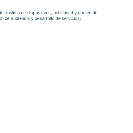
-
28
km/h
19
-
42
km/h
14
-
31
km/h
12
-
26
km/h
e análisis de dispositivos, publicidad y contenido
n de audiencia y desarrollo de servicios.
uboso
Oeste
4 Medio
14
-
36 km/h
FPS:
6-10
uboso
Oeste
3 Medio
14
-
34 km/h
FPS:
6-10
uboso
Noroeste
2 Bajo
14
-
32 km/h
FPS:
no
uboso
Noroeste
1 Bajo
14
-
30 km/h
FPS:
no
uboso
Noroeste
1 Bajo
14
-
30 km/h
FPS:
no