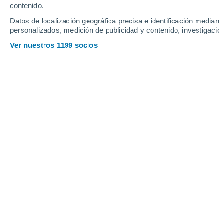
contenido.
6
-
19
km/h
10
-
25
km/h
11
18
-
37
km/h
Datos de localización geográfica precisa e identificación mediant
personalizados, medición de publicidad y contenido, investigació
Tiempo en Thiméon hoy
, 6 de agosto
Ver nuestros 1199 socios
Parcialmente n
22°
15:00
Sensación T.
22°
Parcialmente n
22°
16:00
Sensación T.
25°
Parcialmente n
22°
17:00
Sensación T.
22°
Parcialmente n
22°
18:00
Sensación T.
22°
Parcialmente n
21°
19:00
Sensación T.
21°