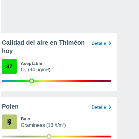
Calidad del aire en Thiméon
Detalle
hoy
Aceptable
37
O₃ (94 µg/m³)
Polen
Detalle
Bajo
Gramíneas (13 #/m³)