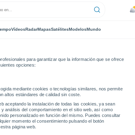
iempo
Vídeos
Radar
Mapas
Satélites
Modelos
Mundo
rofesionales para garantizar que la información que se ofrece
guientes opciones:
ecogida mediante cookies o tecnologías similares, nos permite
on altos estándares de calidad sin coste.
eb aceptando la instalación de todas las cookies, ya sean
 y análisis del comportamiento en el sitio web, así como
...
ntenido personalizado en función del mismo. Puedes consultar
alquier momento el consentimiento pulsando el botón
Por hora
uestra página web.
Cielos nubosos en las próximas
horas