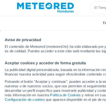
T
Aviso de privacidad
El contenido de Meteored (meteored.hn) ha sido elaborado por p
es de calidad. Puedes acceder a este sitio web mediante las si
Aceptar cookies y acceder de forma gratuita
Inicio
Bélgica
Valonia
Henao
Thiméon
La publicidad digital personalizada, basada en la información r
financiar nuestra actividad para seguir ofreciéndote contenido c
Tiempo en Thiméon
Pulsando el botón "Aceptar y continuar", puedes acceder a la w
nuestras o de nuestros socios, que nos permiten el seguimiento
15:07
Jueves
desarrollar un perfil específico para mostrarte publicidad y co
más información en nuestra
Política de Cookies
y retirar en cu
Configuración de cookies
que aparece disponible en el pie de n
Parcialmente nuboso