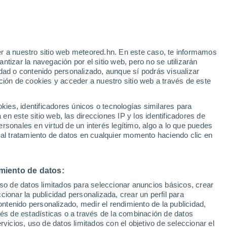
r a nuestro sitio web meteored.hn. En este caso, te informamos
/h
tizar la navegación por el sitio web, pero no se utilizarán
dad o contenido personalizado, aunque sí podrás visualizar
ción de cookies y acceder a nuestro sitio web a través de este
via
Satélites
Modelos
es, identificadores únicos o tecnologías similares para
n este sitio web, las direcciones IP y los identificadores de
rsonales en virtud de un interés legítimo, algo a lo que puedes
 al tratamiento de datos en cualquier momento haciendo clic en
omingo
Lunes
Martes
Miércoles
9 Ago
10 Ago
11 Ago
12 Ago
miento de datos:
uso de datos limitados para seleccionar anuncios básicos, crear
ccionar la publicidad personalizada, crear un perfil para
ontenido personalizado, medir el rendimiento de la publicidad,
31°
/
16°
29°
/
18°
27°
/
16°
33°
/
16°
vés de estadísticas o a través de la combinación de datos
rvicios, uso de datos limitados con el objetivo de seleccionar el