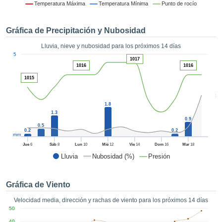
formación
Temperatura Máxima
Temperatura Mínima
Punto de rocío
 mediante
tecnologías
Gráfica de Precipitación y Nubosidad
nos permite
r nuestra
Lluvia, nieve y nubosidad para los próximos 14 días
para seguir
1
5
e contenido
1017
ACEPTAR
1016
1016
estándares
Y
 sin coste.
1015
CONTINUAR
 el botón
5
continuar",
1.8
CONFIGURACIÓN
ceder a la
1.3
0.9
tando la
0.5
n de todas
0.2
0.2
mm
s, ya sean
Jue
6
Sáb
8
Lun
10
Mié
12
Vie
14
Dom
16
Mar
18
de nuestros
Lluvia
Nubosidad (%)
Presión
 que nos
ten el
 y análisis
Gráfica de Viento
tamiento en
b, así como
Velocidad media, dirección y rachas de viento para los próximos 14 días
r un perfil
50
ico para
40