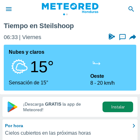
Tiempo en Steilshoop
privacidad
06:33
Viernes
...
o de
n) ha sido
Nubes y claros
or
15°
es para
ue la
 que se
Oeste
e calidad.
Sensación de 15°
8
20 km/h
eder a este
ediante las
opciones:
¡Descarga
GRATIS
la app de
Instalar
ookies y
Meteored!
e forma
Por hora
d digital
Cielos cubiertos en las próximas horas
ada, basada