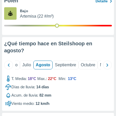
Polen
ados con el
Detalle
 seleccionar
o.
Bajo
Artemisa (22 #/m³)
calización
precisa e
ión mediante
, publicidad
¿Qué tiempo hace en Steilshoop en
dos,
agosto
?
 publicidad
,
ón de
yo
Junio
Julio
Agosto
Septiembre
Octubre
Noviemb
 desarrollo
s.
T. Media:
18°C
Max.:
22°C
Min:
13°C
tros 1199
ios
Días de lluvia:
14
días
Acum. de lluvia:
82 mm
Viento medio:
12 km/h