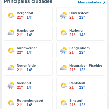
Principales ciudades
Más ciudades
Bergedorf
Duvenstedt
21°
14°
21°
13°
Hamburgo
Harburg
21°
14°
21°
14°
Kirchwerder
Langenhorn
22°
14°
21°
13°
Neuenfelde
Neugraben-Fischbek
21°
14°
21°
13°
Niendorf
Rahlstedt
21°
14°
21°
13°
Rothenburgsort
Sinstorf
21°
14°
21°
13°