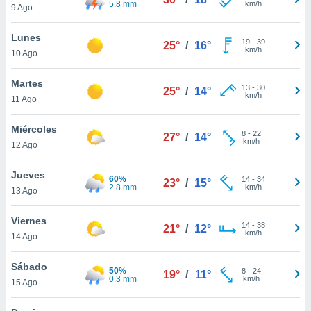
5.8 mm
km/h
ublicidad y
9 Ago
do en
Lunes
19
-
39
 mismo.
25°
/
16°
km/h
10 Ago
sultar más
 en nuestra
Martes
 Cookies
y
13
-
30
25°
/
14°
km/h
ualquier
11 Ago
ento
Miércoles
8
-
22
27°
/
14°
 botón
km/h
12 Ago
ación de
kies
Jueves
 disponible
60%
14
-
34
23°
/
15°
2.8 mm
km/h
e nuestra
13 Ago
.
Viernes
14
-
38
21°
/
12°
IVAMENTE,
km/h
14 Ago
Sábado
as
50%
8
-
24
19°
/
11°
0.3 mm
km/h
15 Ago
 a cookies
 no aceptar