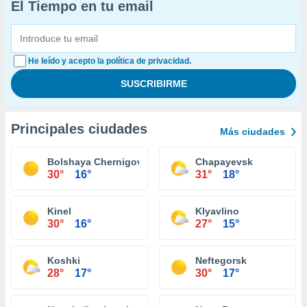
El Tiempo en tu email
He leído y acepto la política de privacidad.
Principales ciudades
Más ciudades
Bolshaya Chernigovka
Chapayevsk
30°
16°
31°
18°
Kinel
Klyavlino
30°
16°
27°
15°
Koshki
Neftegorsk
28°
17°
30°
17°