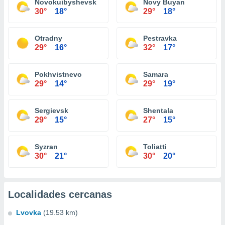
Novokuibyshevsk
Novy Buyan
30°
18°
29°
18°
Otradny
Pestravka
29°
16°
32°
17°
Pokhvistnevo
Samara
29°
14°
29°
19°
Sergievsk
Shentala
29°
15°
27°
15°
Syzran
Toliatti
30°
21°
30°
20°
Localidades cercanas
Lvovka
(19.53 km)