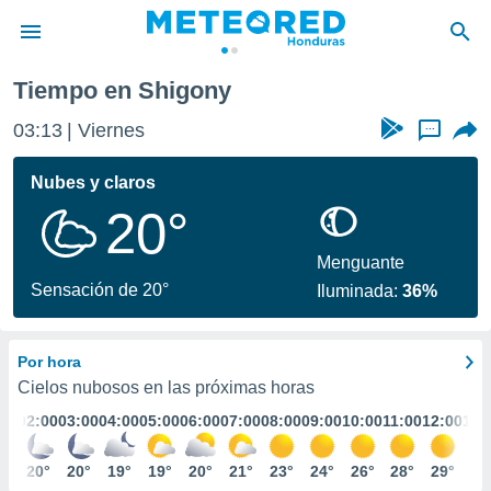
Tiempo en Shigony
privacidad
03:13
Viernes
...
o de
n) ha sido
Nubes y claros
or
20°
es para
ue la
 que se
Menguante
e calidad.
Sensación de 20°
Iluminada:
36%
eder a este
ediante las
opciones:
Por hora
ookies y
Cielos nubosos en las próximas horas
e forma
:00
02:00
03:00
04:00
05:00
06:00
07:00
08:00
09:00
10:00
11:00
12:00
13:
d digital
1°
20°
20°
19°
19°
20°
21°
23°
24°
26°
28°
29°
29
ada, basada