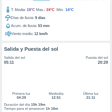
ados con el
 seleccionar
T. Media:
19°C
Max.:
24°C
Min:
14°C
o.
Días de lluvia:
9
días
calización
precisa e
Acum. de lluvia:
53 mm
ión mediante
Viento medio:
12 km/h
, publicidad
dos,
Salida y Puesta del sol
 publicidad
,
Salida del sol
Puesta del sol
ón de
05:11
20:29
 desarrollo
s.
tros 1199
ios
Primera luz
Mediodía
Última luz
04:29
12:51
21:11
Duración del día
15h 19m
Tiempo para el amanecer
1h 16m