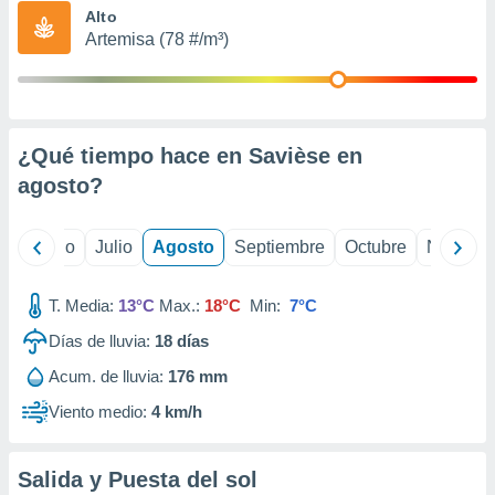
ados con el
Alto
 seleccionar
Artemisa (78 #/m³)
o.
calización
precisa e
ión mediante
¿Qué tiempo hace en Savièse en
, publicidad
agosto
?
dos,
 publicidad
,
yo
Junio
Julio
Agosto
Septiembre
Octubre
Noviemb
ón de
 desarrollo
T. Media:
13°C
Max.:
18°C
Min:
7°C
s.
Días de lluvia:
18
días
tros 1199
ios
Acum. de lluvia:
176 mm
Viento medio:
4 km/h
Salida y Puesta del sol