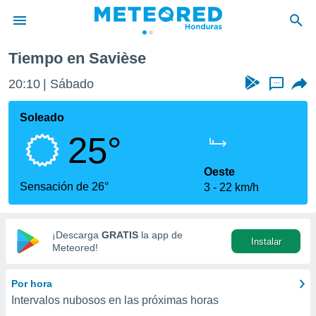
Tiempo en Savièse
privacidad
20:10
Sábado
...
o de
n) ha sido
Soleado
or
25°
es para
ue la
 que se
Oeste
e calidad.
Sensación de 26°
3
22 km/h
eder a este
ediante las
opciones:
¡Descarga
GRATIS
la app de
Instalar
ookies y
Meteored!
e forma
Por hora
d digital
Intervalos nubosos en las próximas horas
ada, basada