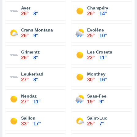
Ayer
Champéry
26°
8°
26°
14°
Crans Montana
Evolène
26°
9°
25°
10°
Grimentz
Les Crosets
26°
8°
22°
11°
Leukerbad
Monthey
27°
8°
30°
16°
Nendaz
Saas-Fee
27°
11°
19°
9°
Saillon
Saint-Luc
33°
17°
25°
7°