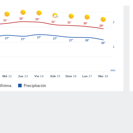
32°
32°
31°
31°
2
31°
30°
29°
27°
27°
27°
27°
27°
26°
26°
1
mm
Mié
12
Jue
13
Vie
14
Sáb
15
Dom
16
Lun
17
Mar
18
Mínima
Precipitación