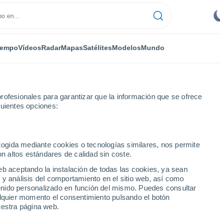
iempo
Vídeos
Radar
Mapas
Satélites
Modelos
Mundo
rofesionales para garantizar que la información que se ofrece
guientes opciones:
a Marinella
ecogida mediante cookies o tecnologías similares, nos permite
on altos estándares de calidad sin coste.
ella
eb aceptando la instalación de todas las cookies, ya sean
 y análisis del comportamiento en el sitio web, así como
...
ntenido personalizado en función del mismo. Puedes consultar
alquier momento el consentimiento pulsando el botón
Por hora
uestra página web.
Cielos despejados en las
próximas horas