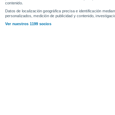
contenido.
12
-
21
km/h
11
-
19
km/h
14
18
-
27
km/h
Datos de localización geográfica precisa e identificación mediant
personalizados, medición de publicidad y contenido, investigació
Tiempo en Santa Marinella hoy
, 6 de
Ver nuestros 1199 socios
Soleado
32°
17:00
Sensación T.
38°
Soleado
32°
18:00
Sensación T.
38°
Soleado
31°
19:00
Sensación T.
37°
Soleado
30°
20:00
Sensación T.
36°
Cielo despejad
30°
21:00
Sensación T.
36°