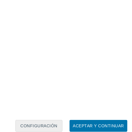
Calendario lunar
Lun
Mar
Mié
Jue
Vie
Sáb
Dom
6
7
8
9
10
11
12
13
14
15
16
17
18
19
CONFIGURACIÓN
ACEPTAR Y CONTINUAR
3