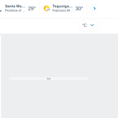
Santa Marinella
Tegucigalpa
San Pedr
29°
30°
Province of Rome
Francisco Morazán
Cortés
°C