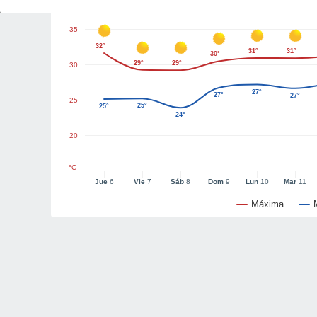
35
32°
31°
31°
30°
29°
29°
30
27°
27°
27°
25
25°
25°
24°
20
°C
Jue
6
Vie
7
Sáb
8
Dom
9
Lun
10
Mar
11
Máxima