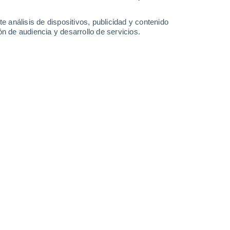
-
23
km/h
22
-
33
km/h
22
-
33
km/h
11
-
26
km/h
e análisis de dispositivos, publicidad y contenido
n de audiencia y desarrollo de servicios.
 agosto
Noroeste
3 Medio
13
-
27 km/h
FPS:
6-10
Noroeste
1 Bajo
15
-
26 km/h
FPS:
no
Noroeste
0 Bajo
15
-
23 km/h
FPS:
no
Noroeste
0 Bajo
17
-
22 km/h
FPS:
no
o
Noroeste
0 Bajo
11
-
19 km/h
FPS:
no