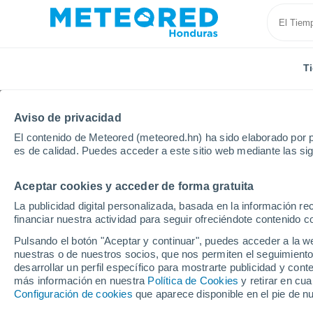
T
Aviso de privacidad
El contenido de Meteored (meteored.hn) ha sido elaborado por p
es de calidad. Puedes acceder a este sitio web mediante las si
Aceptar cookies y acceder de forma gratuita
Inicio
Italia
Ciudad Metropolitana de Roma
Sant
La publicidad digital personalizada, basada en la información r
financiar nuestra actividad para seguir ofreciéndote contenido c
Tiempo en Santa Marin
Pulsando el botón "Aceptar y continuar", puedes acceder a la w
nuestras o de nuestros socios, que nos permiten el seguimiento
22:55
Jueves
desarrollar un perfil específico para mostrarte publicidad y co
más información en nuestra
Política de Cookies
y retirar en cu
Configuración de cookies
que aparece disponible en el pie de n
Cielo despejado