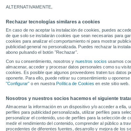
27°
ALTERNATIVAMENTE,
Rechazar tecnologías similares a cookies
Menguant
En caso de no aceptar la instalación de cookies, puedes accede
Iluminada
Sensación de 31°
de que solo se instalarán cookies que sean necesarias para garan
cookies para analizar el comportamiento ni para mostrar publici
publicidad general no personalizada. Puedes rechazar la instala
abono pulsando el botón "Rechazar".
Tiempo 1 - 7 días
Mapa de temperatura
Radar de ll
Con su consentimiento, nosotros y
nuestros socios
usamos cooki
almacenar, acceder y procesar datos personales como su visita e
cookies. Es posible que algunos proveedores traten tus datos pe
oponerte. Para ello, puede retirar su consentimiento u oponerse
Mañana
Sábado
D
Hoy
"Configurar"
o en nuestra
Política de Cookies
en este sitio web.
7 Ago
8 Ago
6 Ago
Nosotros y nuestros socios hacemos el siguiente trata
Almacenar la información en un dispositivo y/o acceder a ella, 
perfiles para publicidad personalizada, utilizar perfiles para sele
personalizar el contenido, uso de perfiles para la selección de c
29°
/
25°
29°
/
24°
32°
/
25°
medir el rendimiento del contenido, comprender al público a tra
procedentes de diferentes fuentes, desarrollo y mejora de los se