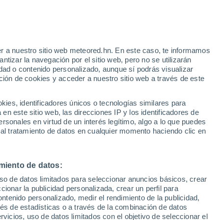
e
r a nuestro sitio web meteored.hn. En este caso, te informamos
:
46%
tizar la navegación por el sitio web, pero no se utilizarán
dad o contenido personalizado, aunque sí podrás visualizar
ción de cookies y acceder a nuestro sitio web a través de este
uvia
Satélites
Modelos
es, identificadores únicos o tecnologías similares para
n este sitio web, las direcciones IP y los identificadores de
rsonales en virtud de un interés legítimo, algo a lo que puedes
 al tratamiento de datos en cualquier momento haciendo clic en
omingo
Lunes
Martes
Miércoles
9 Ago
10 Ago
11 Ago
12 Ago
miento de datos:
uso de datos limitados para seleccionar anuncios básicos, crear
ccionar la publicidad personalizada, crear un perfil para
ontenido personalizado, medir el rendimiento de la publicidad,
30°
/
27°
31°
/
27°
31°
/
27°
31°
/
27°
vés de estadísticas o a través de la combinación de datos
rvicios, uso de datos limitados con el objetivo de seleccionar el