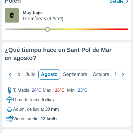
Polen
ados con el
Detalle
 seleccionar
o.
Muy bajo
Gramíneas (4 #/m³)
calización
precisa e
ión mediante
, publicidad
¿Qué tiempo hace en Sant Pol de Mar
dos,
en
agosto
?
 publicidad
,
ón de
yo
Junio
Julio
Agosto
Septiembre
Octubre
Noviemb
 desarrollo
s.
T. Media:
24°C
Max.:
26°C
Min:
23°C
tros 1199
ios
Días de lluvia:
5
días
Acum. de lluvia:
30 mm
Viento medio:
12 km/h