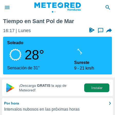
l de Mar
Tiempo en Sant Pol de Mar
privacidad
16:17
Lunes
...
o de
n) ha sido
Soleado
or
28°
es para
ue la
 que se
Sureste
e calidad.
Sensación de 31°
9
21 km/h
eder a este
ediante las
opciones:
¡Descarga
GRATIS
la app de
Instalar
ookies y
Meteored!
e forma
Por hora
d digital
Intervalos nubosos en las próximas horas
ada, basada