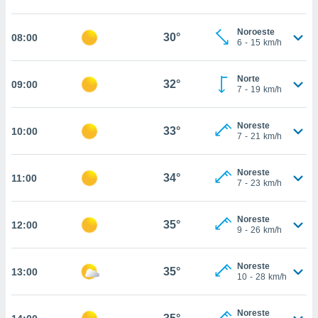
nos permite
estra
ara seguir
Noroeste
30°
08:00
6
-
15
km/h
e contenido
ACEPTAR
stándares
Y
sin coste.
CONTINUAR
Norte
32°
09:00
7
-
19
km/h
 botón
continuar",
CONFIGURACIÓN
der a la
Noreste
33°
10:00
ndo la
7
-
21
km/h
 de todas
, ya sean
Noreste
de nuestros
34°
11:00
7
-
23
km/h
 nos
 y análisis
Noreste
35°
12:00
tamiento en
9
-
26
km/h
b, así como
un perfil
Noreste
para
35°
13:00
10
-
28
km/h
ublicidad y
do en
Noreste