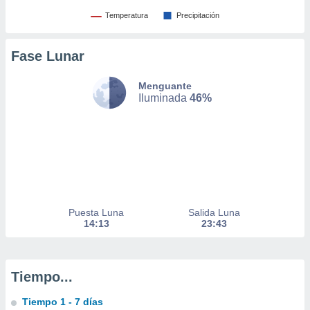
 de datos
Temperatura
Precipitación
er momento
ic en
o en
Fase Lunar
 Cookies
en
Menguante
eb.
Iluminada
46%
y
socios
el
to de
la
Puesta Luna
Salida Luna
 en un
14:13
23:43
 y/o acceder
 de datos
ara
 anuncios
Tiempo...
ar perfiles
idad
Tiempo 1 - 7 días
a, utilizar