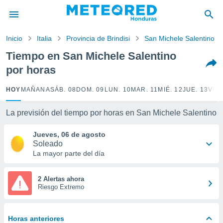
privacidad
o de
Inicio
Italia
Provincia de Brindisi
San Michele Salentino
n) ha sido
Tiempo en San Michele Salentino
or
por horas
es para
ue la
 que se
HOY
MAÑANA
SÁB. 08
DOM. 09
LUN. 10
MAR. 11
MIÉ. 12
JUE. 13
VIE.
e calidad.
eder a este
La previsión del tiempo por horas en San Michele Salentino
ediante las
opciones:
Jueves, 06 de agosto
Soleado
ookies y
La mayor parte del día
e forma
d digital
2 Alertas ahora
Riesgo Extremo
ada, basada
mación
ediante
ecnologías
Horas anteriores