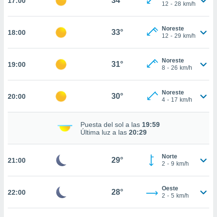
34°
17:00
ed.hn. En
12
-
28
km/h
te
 de que
Noreste
talarán
33°
18:00
12
-
29
km/h
e sean
para
a
Noreste
31°
19:00
por el sitio
8
-
26
km/h
o se
cookies para
Noreste
30°
20:00
4
-
17
km/h
nto ni para
licidad o
Puesta del sol a las
19:59
ado, aunque
Última luz a las
20:29
sualizar
general no
Norte
ada. Puedes
29°
21:00
2
-
9
km/h
 instalación
y acceder a
io web a
Oeste
28°
22:00
2
-
5
km/h
ste abono
 botón
.