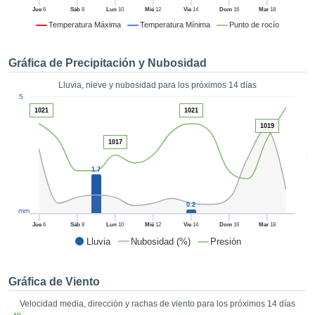
formación
Jue
6
Sáb
8
Lun
10
Mié
12
Vie
14
Dom
16
Mar
18
 mediante
Temperatura Máxima
Temperatura Mínima
Punto de rocío
tecnologías
nos permite
r nuestra
Gráfica de Precipitación y Nubosidad
para seguir
e contenido
Lluvia, nieve y nubosidad para los próximos 14 días
ACEPTAR
1
estándares
5
Y
 sin coste.
1021
1021
CONTINUAR
1019
 el botón
1017
continuar",
CONFIGURACIÓN
5
ceder a la
1.7
tando la
n de todas
s, ya sean
0.2
mm
de nuestros
 que nos
Jue
6
Sáb
8
Lun
10
Mié
12
Vie
14
Dom
16
Mar
18
ten el
Lluvia
Nubosidad (%)
Presión
 y análisis
tamiento en
b, así como
Gráfica de Viento
r un perfil
Velocidad media, dirección y rachas de viento para los próximos 14 días
ico para