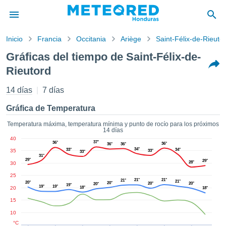
Inicio
Francia
Occitania
Ariège
Saint-Félix-de-Rieuto
privacidad
Gráficas del tiempo de Saint-Félix-de-
enido de
Rieutord
ored
hn) ha sido
14 días
7 días
ado por
ales para
Gráfica de Temperatura
ar que la
ón que se
Temperatura máxima, temperatura mínima y punto de rocío para los próximos
de calidad.
14 días
eder a este
40
37°
36°
36°
36°
36°
ediante las
34°
33°
34°
35
33°
33°
 opciones:
31°
29°
29°
28°
30
25
cookies y
21°
21°
21°
21°
20°
20°
20°
20°
20°
de forma
19°
19°
19°
20
18°
18°
uita
15
dad digital
10
ada, basada
°C