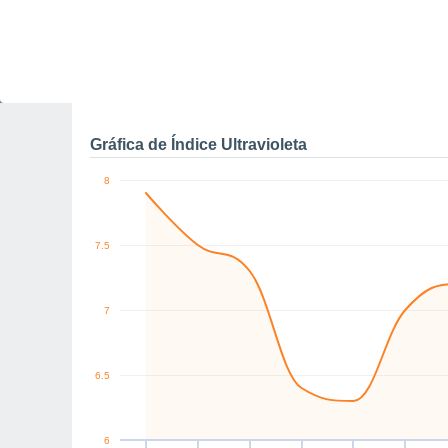
0
NW
NW
S
SE
N
N
km/h
Sáb
8
Dom
9
Lun
10
Mar
11
Mié
12
Jue
13
V
Rachas máximas de vien
Gráfica de Índice Ultravioleta
8
7.5
7
6.5
6