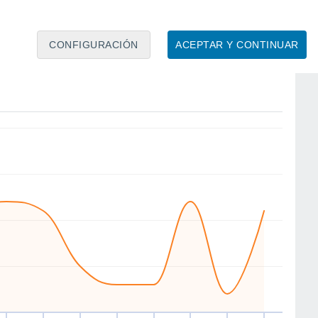
CONFIGURACIÓN
ACEPTAR Y CONTINUAR
NW
SE
S
S
NW
S
S
SE
ie
14
Sáb
15
Dom
16
Lun
17
Mar
18
Mié
19
Jue
20
Vie
21
to
Velocidad media del viento