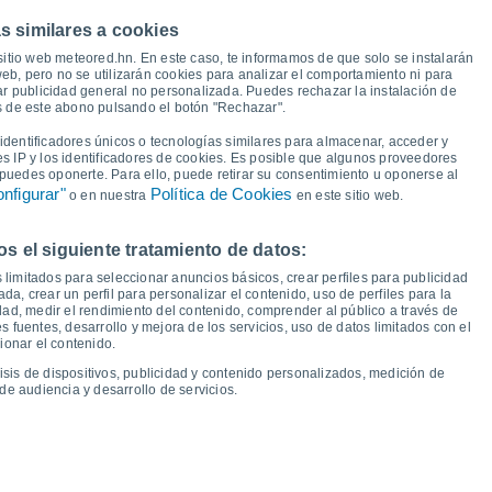
s similares a cookies
33°
33°
sitio web meteored.hn. En este caso, te informamos de que solo se instalarán
31°
eb, pero no se utilizarán cookies para analizar el comportamiento ni para
30°
29°
29°
28°
28°
ar publicidad general no personalizada. Puedes rechazar la instalación de
és de este abono pulsando el botón "Rechazar".
dentificadores únicos o tecnologías similares para almacenar, acceder y
21°
21°
21°
21°
20°
20°
es IP y los identificadores de cookies. Es posible que algunos proveedores
18°
18°
e puedes oponerte. Para ello, puede retirar su consentimiento u oponerse al
nfigurar"
Política de Cookies
o en nuestra
en este sitio web.
 el siguiente tratamiento de datos:
ie
14
Sáb
15
Dom
16
Lun
17
Mar
18
Mié
19
Jue
20
Vie
21
 limitados para seleccionar anuncios básicos, crear perfiles para publicidad
emperatura Mínima
Punto de rocío
ada, crear un perfil para personalizar el contenido, uso de perfiles para la
dad, medir el rendimiento del contenido, comprender al público a través de
 fuentes, desarrollo y mejora de los servicios, uso de datos limitados con el
ionar el contenido.
isis de dispositivos, publicidad y contenido personalizados, medición de
idad para los próximos 14 días
de audiencia y desarrollo de servicios.
100
18
75