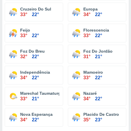
Cruzeiro Do Sul
Europa
33°
22°
34°
22°
Feijo
Florescencia
33°
22°
33°
22°
Foz Do Breu
Foz Do Jordão
32°
22°
31°
21°
Independência
Mamoeiro
34°
22°
33°
22°
Marechal Taumaturgo
Nazaré
33°
21°
34°
22°
Nova Esperança
Placido De Castro
34°
22°
35°
23°