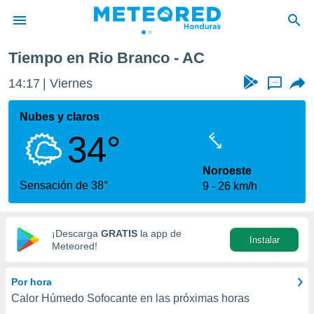
Tiempo en Rio Branco - AC
privacidad
14:17
Viernes
...
o de
n) ha sido
Nubes y claros
or
34°
es para
ue la
 que se
Noroeste
e calidad.
Sensación de 38°
9
26 km/h
eder a este
ediante las
opciones:
¡Descarga
GRATIS
la app de
Instalar
ookies y
Meteored!
e forma
Por hora
d digital
Calor Húmedo Sofocante en las próximas horas
ada, basada