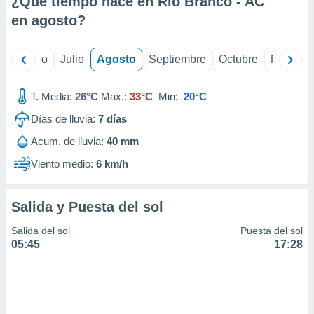
¿Qué tiempo hace en Rio Branco - AC
ados con el
 seleccionar
en
agosto
?
o.
calización
yo
Junio
Julio
Agosto
Septiembre
Octubre
Noviemb
precisa e
ión mediante
T. Media:
26°C
Max.:
33°C
Min:
20°C
, publicidad
Días de lluvia:
7
días
dos,
Acum. de lluvia:
40 mm
 publicidad
,
Viento medio:
6 km/h
ón de
 desarrollo
s.
Salida y Puesta del sol
tros 1199
Salida del sol
Puesta del sol
ios
05:45
17:28