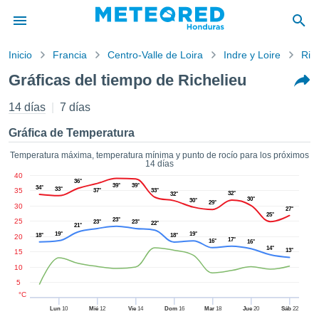
Inicio
Francia
Centro-Valle de Loira
Indre y Loire
Ric
privacidad
Gráficas del tiempo de Richelieu
enido de
ored
14 días
7 días
hn) ha sido
ado por
Gráfica de Temperatura
ales para
ar que la
Temperatura máxima, temperatura mínima y punto de rocío para los próximos
14 días
ón que se
40
de calidad.
36°
39°
39°
34°
33°
35
37°
33°
eder a este
32°
32°
30°
30°
29°
30
ediante las
27°
25°
 opciones:
23°
25
23°
23°
22°
21°
19°
19°
18°
18°
20
17°
16°
16°
cookies y
14°
13°
15
de forma
10
uita
5
dad digital
°C
ada, basada
Lun
10
Mié
12
Vie
14
Dom
16
Mar
18
Jue
20
Sáb
22