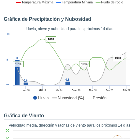
formación
Temperatura Máxima
Temperatura Mínima
Punto de rocío
 mediante
tecnologías
Gráfica de Precipitación y Nubosidad
nos permite
r nuestra
Lluvia, nieve y nubosidad para los próximos 14 días
para seguir
1
10
e contenido
ACEPTAR
1018
estándares
Y
 sin coste.
CONTINUAR
 el botón
5
1015
5
5
continuar",
1014
1014
CONFIGURACIÓN
ceder a la
tando la
0.8
0.6
n de todas
mm
s, ya sean
Lun
10
Mié
12
Vie
14
Dom
16
Mar
18
Jue
20
Sáb
22
de nuestros
Lluvia
Nubosidad (%)
Presión
 que nos
ten el
 y análisis
Gráfica de Viento
tamiento en
b, así como
Velocidad media, dirección y rachas de viento para los próximos 14 días
r un perfil
50
ico para
40