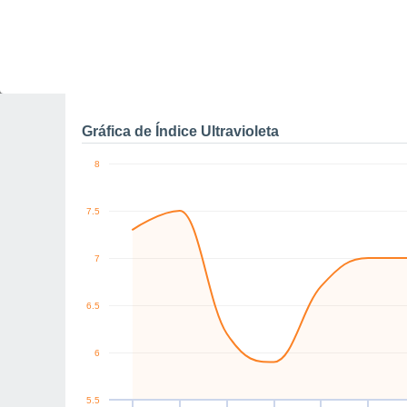
0
NE
NE
W
NE
E
N
km/h
Vie
7
Sáb
8
Dom
9
Lun
10
Mar
11
Mié
12
J
Rachas máximas de vien
Gráfica de Índice Ultravioleta
8
7.5
7
6.5
6
5.5