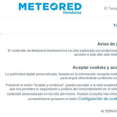
T
Aviso de 
El contenido de Meteored (meteored.hn) ha sido elaborado por profesional
acceder a este sitio web med
Aceptar cookies y acc
Inicio
Francia
Nueva Aquitania
Dordoña
Rib
La publicidad digital personalizada, basada en la información recogida medi
para seguir ofreciéndote contenido con
Gráficas del tiempo de
Pulsando el botón "Aceptar y continuar", puedes acceder a la web aceptando
que nos permiten el seguimiento y análisis del comportamiento en el sitio
contenido personalizado en función del mismo. Puedes consultar más inf
14 días
7 días
Configuración de coo
consentimiento pulsando el botón
Gráfica de Temperatura
ALTERNAT
Temperatura máxima, temperatura mínim