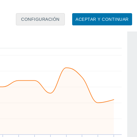
CONFIGURACIÓN
ACEPTAR Y CONTINUAR
E
SW
SW
W
NW
NW
NW
NW
ue
13
Vie
14
Sáb
15
Dom
16
Lun
17
Mar
18
Mié
19
Jue
20
to
Velocidad media del viento