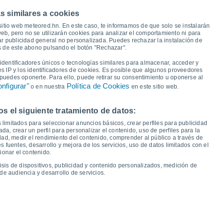
38°
37°
s similares a cookies
35°
34°
32°
32°
sitio web meteored.hn. En este caso, te informamos de que solo se instalarán
31°
eb, pero no se utilizarán cookies para analizar el comportamiento ni para
27°
ar publicidad general no personalizada. Puedes rechazar la instalación de
és de este abono pulsando el botón "Rechazar".
21°
21°
21°
20°
19°
19°
18°
dentificadores únicos o tecnologías similares para almacenar, acceder y
16°
es IP y los identificadores de cookies. Es posible que algunos proveedores
e puedes oponerte. Para ello, puede retirar su consentimiento u oponerse al
nfigurar"
Política de Cookies
o en nuestra
en este sitio web.
 el siguiente tratamiento de datos:
ue
13
Vie
14
Sáb
15
Dom
16
Lun
17
Mar
18
Mié
19
Jue
20
 limitados para seleccionar anuncios básicos, crear perfiles para publicidad
emperatura Mínima
Punto de rocío
ada, crear un perfil para personalizar el contenido, uso de perfiles para la
dad, medir el rendimiento del contenido, comprender al público a través de
 fuentes, desarrollo y mejora de los servicios, uso de datos limitados con el
ionar el contenido.
isis de dispositivos, publicidad y contenido personalizados, medición de
idad para los próximos 14 días
de audiencia y desarrollo de servicios.
100
19
1018
1018
75