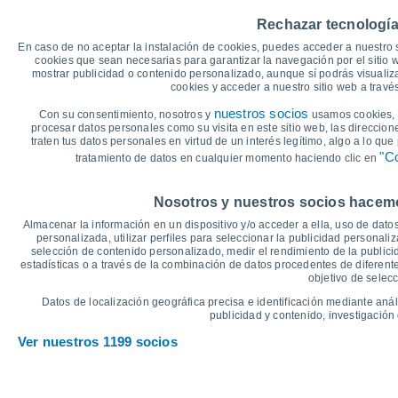
40
36°
Rechazar tecnología
34°
35
34°
34°
33°
31°
En caso de no aceptar la instalación de cookies, puedes acceder a nuestro 
30
cookies que sean necesarias para garantizar la navegación por el sitio w
mostrar publicidad o contenido personalizado, aunque sí podrás visualiz
25
cookies y acceder a nuestro sitio web a trav
22°
22°
20°
19°
20
nuestros socios
Con su consentimiento, nosotros y
usamos cookies, i
17°
17°
procesar datos personales como su visita en este sitio web, las direccion
15
traten tus datos personales en virtud de un interés legítimo, algo a lo qu
"Co
tratamiento de datos en cualquier momento haciendo clic en
10
°C
Nosotros y nuestros socios hacemos
Vie
7
Sáb
8
Dom
9
Lun
10
Mar
11
Mié
12
J
Almacenar la información en un dispositivo y/o acceder a ella, uso de datos
Temperatura Máxima
T
personalizada, utilizar perfiles para seleccionar la publicidad personaliz
selección de contenido personalizado, medir el rendimiento de la publici
estadísticas o a través de la combinación de datos procedentes de diferentes
objetivo de selecc
Gráfica de Precipitación y Nubosidad
Datos de localización geográfica precisa e identificación mediante anál
Lluvia, nieve y nubos
publicidad y contenido, investigación 
5
Ver nuestros 1199 socios
1019
10
1017