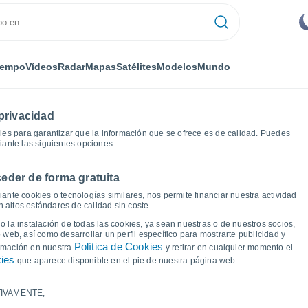
iempo
Vídeos
Radar
Mapas
Satélites
Modelos
Mundo
privacidad
es para garantizar que la información que se ofrece es de calidad. Puedes
iante las siguientes opciones:
eder de forma gratuita
érac
Gráficas del tiempo
ante cookies o tecnologías similares, nos permite financiar nuestra actividad
 altos estándares de calidad sin coste.
 Ribérac
 la instalación de todas las cookies, ya sean nuestras o de nuestros socios,
 web, así como desarrollar un perfil específico para mostrarte publicidad y
Política de Cookies
ormación en nuestra
y retirar en cualquier momento el
kies
que aparece disponible en el pie de nuestra página web.
IVAMENTE,
a y punto de rocío para los próximos 14 días