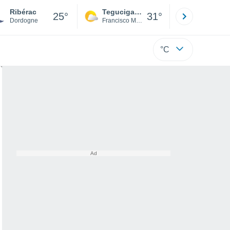
Ribérac
Tegucigalpa
San Pedr
25°
31°
Dordogne
Francisco Morazán
Cortés
°C