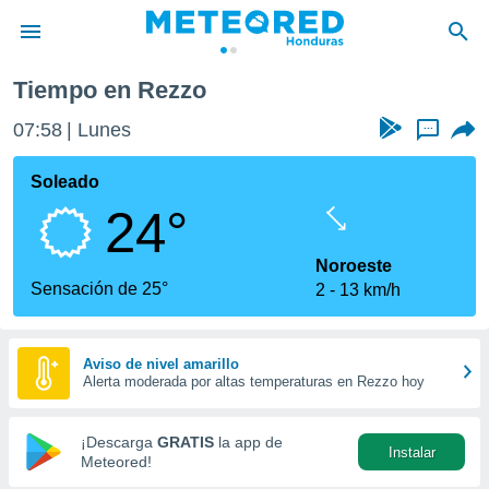
Tiempo en Rezzo
privacidad
07:58
Lunes
...
o de
n) ha sido
Soleado
or
24°
es para
ue la
 que se
Noroeste
e calidad.
Sensación de 25°
2
13 km/h
eder a este
ediante las
opciones:
Aviso de nivel amarillo
Alerta moderada por altas temperaturas en Rezzo hoy
ookies y
e forma
¡Descarga
GRATIS
la app de
Instalar
d digital
Meteored!
ada, basada