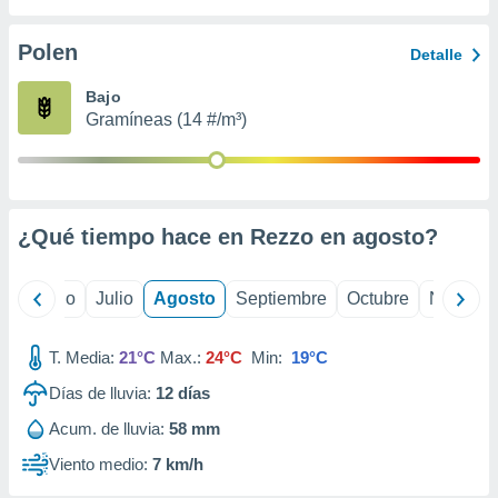
ados con el
 seleccionar
o.
Polen
Detalle
calización
Bajo
precisa e
Gramíneas (14 #/m³)
ión mediante
, publicidad
dos,
 publicidad
¿Qué tiempo hace en Rezzo en
agosto
?
,
ón de
 desarrollo
yo
Junio
Julio
Agosto
Septiembre
Octubre
Noviemb
s.
tros 1199
T. Media:
21°C
Max.:
24°C
Min:
19°C
ios
Días de lluvia:
12
días
Acum. de lluvia:
58 mm
Viento medio:
7 km/h