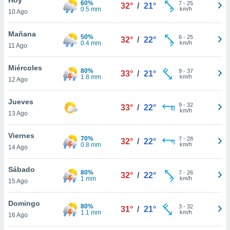
60%
ublicidad y
7
-
25
32°
/
21°
0.5 mm
km/h
10 Ago
do en
 mismo.
Mañana
50%
6
-
25
32°
/
22°
sultar más
0.4 mm
km/h
11 Ago
 en nuestra
 Cookies
y
Miércoles
80%
9
-
37
ualquier
33°
/
21°
1.8 mm
km/h
12 Ago
ento
 botón
Jueves
9
-
32
33°
/
22°
ación de
km/h
13 Ago
kies
 disponible
Viernes
70%
7
-
28
e nuestra
32°
/
22°
0.8 mm
km/h
14 Ago
.
Sábado
IVAMENTE,
80%
7
-
26
32°
/
22°
1 mm
km/h
15 Ago
as
Domingo
80%
3
-
32
31°
/
21°
 a cookies
1.1 mm
km/h
16 Ago
 no aceptar