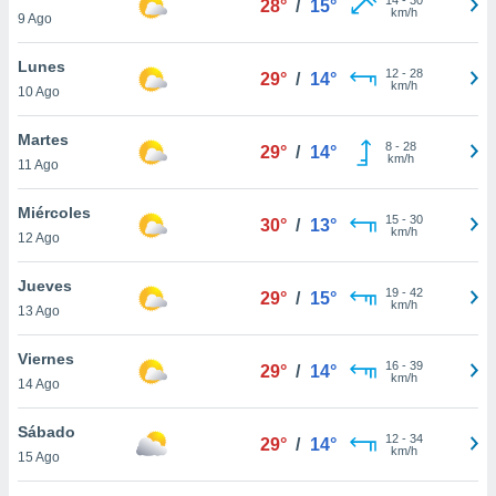
28°
/
15°
ublicidad y
km/h
9 Ago
do en
Lunes
 mismo.
12
-
28
29°
/
14°
km/h
sultar más
10 Ago
 en nuestra
 Cookies
y
Martes
8
-
28
29°
/
14°
ualquier
km/h
11 Ago
ento
Miércoles
 botón
15
-
30
30°
/
13°
km/h
12 Ago
ación de
kies
 disponible
Jueves
19
-
42
29°
/
15°
e nuestra
km/h
13 Ago
.
Viernes
IVAMENTE,
16
-
39
29°
/
14°
km/h
14 Ago
as
Sábado
12
-
34
29°
/
14°
 a cookies
km/h
15 Ago
 no aceptar