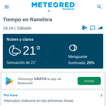
Tiempo en Ranohira
privacidad
19:16
Sábado
...
o de
n) ha sido
Nubes y claros
or
21°
es para
ue la
 que se
Menguante
e calidad.
Sensación de 21°
Iluminada:
25%
eder a este
ediante las
opciones:
¡Descarga
GRATIS
la app de
Instalar
ookies y
Meteored!
e forma
Por hora
d digital
Intervalos nubosos en las próximas horas
ada, basada