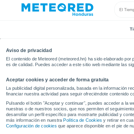
T
Aviso de privacidad
El contenido de Meteored (meteored.hn) ha sido elaborado por p
es de calidad. Puedes acceder a este sitio web mediante las si
Aceptar cookies y acceder de forma gratuita
Inicio
Argentina
Provincia de Río Negro
Puerto 
La publicidad digital personalizada, basada en la información r
financiar nuestra actividad para seguir ofreciéndote contenido c
Tiempo en Puerto los 
Pulsando el botón "Aceptar y continuar", puedes acceder a la w
nuestras o de nuestros socios, que nos permiten el seguimiento
15:34
Viernes
desarrollar un perfil específico para mostrarte publicidad y co
más información en nuestra
Política de Cookies
y retirar en cu
Configuración de cookies
que aparece disponible en el pie de n
Nieve