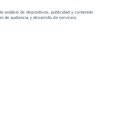
-
61
km/h
10
-
58
km/h
6
-
32
km/h
8
-
36
km/h
e análisis de dispositivos, publicidad y contenido
n de audiencia y desarrollo de servicios.
e agosto
Oeste
1 Bajo
17
-
68 km/h
FPS:
no
Oeste
1 Bajo
14
-
66 km/h
FPS:
no
Oeste
0 Bajo
11
-
58 km/h
FPS:
no
Oeste
0 Bajo
10
-
48 km/h
FPS:
no
Oeste
0 Bajo
9
-
46 km/h
FPS:
no