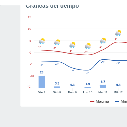
Gráficas del tiempo
15
10
4°
5
1°
1°
0°
-1°
-1°
0
-3°
-3°
-5
-4°
-4°
-7°
26
-8°
-10
6.7
3.3
1.9
0.3
0.3
°C
Vie
7
Sáb
8
Dom
9
Lun
10
Mar
11
Mié
12
Máxima
Mín