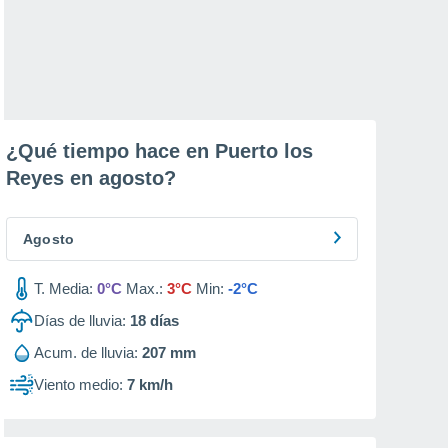
¿Qué tiempo hace en Puerto los
Reyes en
agosto
?
Agosto
T. Media:
0°C
Max.:
3°C
Min:
-2°C
Días de lluvia:
18
días
Acum. de lluvia:
207 mm
Viento medio:
7 km/h