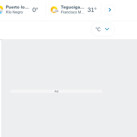
Puerto los Reyes
Tegucigalpa
San Pedr
0°
31°
Río Negro
Francisco Morazán
Cortés
°C