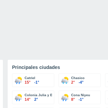
Principales ciudades
Catriel
Chasico
15°
-1°
2°
-4°
Colonia Julia y Echarren
Cona Niyeu
14°
2°
8°
-1°