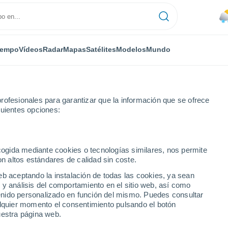
iempo
Vídeos
Radar
Mapas
Satélites
Modelos
Mundo
rofesionales para garantizar que la información que se ofrece
guientes opciones:
los Reyes
ecogida mediante cookies o tecnologías similares, nos permite
on altos estándares de calidad sin coste.
Reyes
eb aceptando la instalación de todas las cookies, ya sean
 y análisis del comportamiento en el sitio web, así como
...
ntenido personalizado en función del mismo. Puedes consultar
alquier momento el consentimiento pulsando el botón
Por hora
uestra página web.
Rachas de hasta
66 km/h
en las
próximas horas