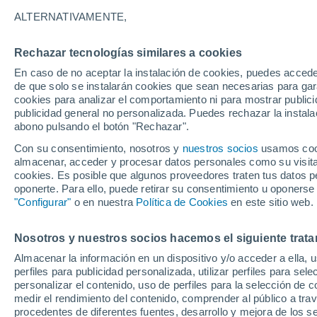
0°
ALTERNATIVAMENTE,
Rechazar tecnologías similares a cookies
90%
En caso de no aceptar la instalación de cookies, puedes accede
Sensación de -5°
0.9 cm
de que solo se instalarán cookies que sean necesarias para garan
cookies para analizar el comportamiento ni para mostrar publici
publicidad general no personalizada. Puedes rechazar la instala
abono pulsando el botón "Rechazar".
Tiempo 1 - 7 días
Radar de lluvia
Mapa de viento
Con su consentimiento, nosotros y
nuestros socios
usamos cooki
almacenar, acceder y procesar datos personales como su visita e
cookies. Es posible que algunos proveedores traten tus datos pe
oponerte. Para ello, puede retirar su consentimiento u oponerse
Mañana
Domingo
Hoy
"Configurar"
o en nuestra
Política de Cookies
en este sitio web.
8 Ago
9 Ago
7 Ago
Nosotros y nuestros socios hacemos el siguiente trata
Almacenar la información en un dispositivo y/o acceder a ella, 
80%
60%
90%
perfiles para publicidad personalizada, utilizar perfiles para sele
3.3 cm
0.3 cm
26.4 cm
personalizar el contenido, uso de perfiles para la selección de c
0°
/
-4°
-1°
/
-7°
1°
/
-4°
medir el rendimiento del contenido, comprender al público a tra
procedentes de diferentes fuentes, desarrollo y mejora de los se