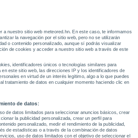
Aviso de nivel amarillo
Alerta moderada por nevadas en
Puerto los Reyes hoy
r a nuestro sitio web meteored.hn. En este caso, te informamos
tizar la navegación por el sitio web, pero no se utilizarán
dad o contenido personalizado, aunque sí podrás visualizar
ción de cookies y acceder a nuestro sitio web a través de este
Satélites
Modelos
es, identificadores únicos o tecnologías similares para
n este sitio web, las direcciones IP y los identificadores de
rsonales en virtud de un interés legítimo, algo a lo que puedes
 al tratamiento de datos en cualquier momento haciendo clic en
Lunes
Martes
Miércoles
Jueves
10 Ago
11 Ago
12 Ago
13 Ago
miento de datos:
uso de datos limitados para seleccionar anuncios básicos, crear
80%
90%
70%
70%
ccionar la publicidad personalizada, crear un perfil para
1.9 cm
6.7 cm
0.3 cm
2.3 mm
ontenido personalizado, medir el rendimiento de la publicidad,
-1°
/
-8°
1°
/
-3°
4°
/
-3°
4°
/
-3°
vés de estadísticas o a través de la combinación de datos
rvicios, uso de datos limitados con el objetivo de seleccionar el