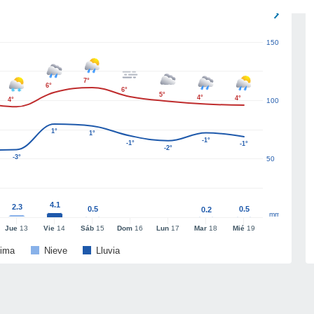
150
7°
6°
6°
5°
4°
4°
4°
100
1°
1°
-1°
-1°
-1°
-2°
-3°
50
4.1
2.3
0.5
0.5
0.2
mm
Jue
13
Vie
14
Sáb
15
Dom
16
Lun
17
Mar
18
Mié
19
ima
Nieve
Lluvia