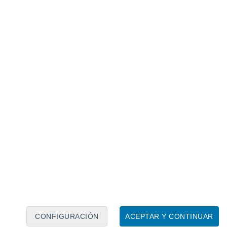
Calendario lunar
Lun
Mar
Mié
Jue
Vie
Sáb
Dom
7
8
9
10
11
12
13
14
15
16
17
18
19
20
CONFIGURACIÓN
ACEPTAR Y CONTINUAR