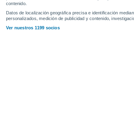
contenido.
12
-
47
km/h
9
-
33
km/h
13
17
-
68
km/h
Datos de localización geográfica precisa e identificación mediant
personalizados, medición de publicidad y contenido, investigació
Tiempo en Puerto los Reyes hoy
, 7 d
Ver nuestros 1199 socios
Nieve
90%
0°
16:00
0.9 cm
Sensación T.
-5°
Nieve
90%
-1°
17:00
0.7 cm
Sensación T.
-5°
Nieve
90%
-2°
18:00
0.8 cm
Sensación T.
-5°
Nieve
80%
-2°
19:00
0.5 cm
Sensación T.
-6°
Nieve
40%
-3°
20:00
0.4 cm
Sensación T.
-6°