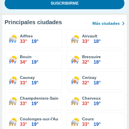
Principales ciudades
Más ciudades
Aiffres
Airvault
33°
19°
33°
18°
Bouin
Bressuire
34°
19°
32°
18°
Caunay
Cerizay
33°
19°
32°
18°
Champdeniers-Saint-Denis
Cherveux
33°
19°
33°
19°
Coulonges-sur-l'Autize
Cours
33°
19°
33°
19°