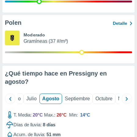
ados con el
 seleccionar
o.
calización
Polen
Detalle
precisa e
ión mediante
Moderado
Gramíneas (37 #/m³)
, publicidad
dos,
 publicidad
,
¿Qué tiempo hace en Pressigny en
ón de
 desarrollo
agosto
?
s.
tros 1199
yo
Junio
Julio
Agosto
Septiembre
Octubre
Noviemb
ios
T. Media:
20°C
Max.:
26°C
Min:
14°C
Días de lluvia:
8
días
Acum. de lluvia:
51 mm