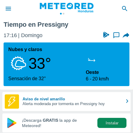
Tiempo en Pressigny
privacidad
17:16
Domingo
...
o de
n) ha sido
Nubes y claros
or
33°
es para
ue la
 que se
Oeste
e calidad.
Sensación de 32°
6
20 km/h
eder a este
ediante las
opciones:
Aviso de nivel amarillo
Alerta moderada por tormenta en Pressigny hoy
ookies y
e forma
¡Descarga
GRATIS
la app de
Instalar
d digital
Meteored!
ada, basada