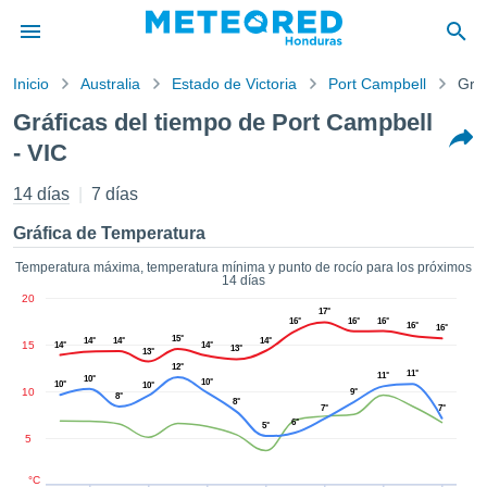
Inicio
Australia
Estado de Victoria
Port Campbell
Gráf
privacidad
Gráficas del tiempo de Port Campbell
enido de
- VIC
ored
hn) ha sido
14 días
7 días
ado por
ales para
Gráfica de Temperatura
ar que la
ón que se
Temperatura máxima, temperatura mínima y punto de rocío para los próximos
de calidad.
14 días
eder a este
20
17°
ediante las
16°
16°
16°
16°
16°
 opciones:
15°
14°
14°
14°
15
14°
14°
13°
13°
12°
11°
11°
cookies y
10°
10°
10°
10°
10
9°
8°
de forma
8°
7°
7°
uita
6°
5°
5
dad digital
ada, basada
°C