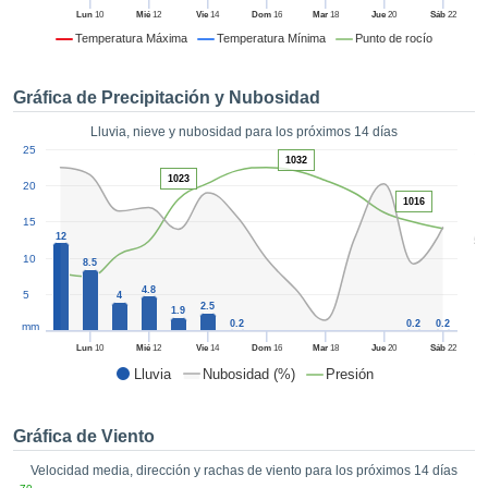
formación
Lun
10
Mié
12
Vie
14
Dom
16
Mar
18
Jue
20
Sáb
22
 mediante
Temperatura Máxima
Temperatura Mínima
Punto de rocío
tecnologías
nos permite
r nuestra
Gráfica de Precipitación y Nubosidad
para seguir
e contenido
Lluvia, nieve y nubosidad para los próximos 14 días
ACEPTAR
1
estándares
25
Y
1032
 sin coste.
1023
CONTINUAR
20
1016
 el botón
15
continuar",
CONFIGURACIÓN
12
5
ceder a la
10
8.5
tando la
n de todas
4.8
5
4
s, ya sean
2.5
1.9
0.2
0.2
0.2
mm
de nuestros
 que nos
Lun
10
Mié
12
Vie
14
Dom
16
Mar
18
Jue
20
Sáb
22
ten el
Lluvia
Nubosidad (%)
Presión
 y análisis
tamiento en
b, así como
Gráfica de Viento
r un perfil
Velocidad media, dirección y rachas de viento para los próximos 14 días
ico para