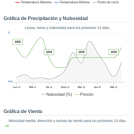
formación
Temperatura Máxima
Temperatura Mínima
Punto de rocío
 mediante
tecnologías
Gráfica de Precipitación y Nubosidad
nos permite
r nuestra
Lluvia, nieve y nubosidad para los próximos 14 días
para seguir
1
5
e contenido
ACEPTAR
estándares
1020
Y
 sin coste.
CONTINUAR
1019
1019
1019
 el botón
5
continuar",
CONFIGURACIÓN
ceder a la
tando la
n de todas
mm
s, ya sean
Lun
10
Mié
12
Vie
14
Dom
16
Mar
18
Jue
20
Sáb
22
de nuestros
Nubosidad (%)
Presión
 que nos
ten el
 y análisis
Gráfica de Viento
tamiento en
b, así como
Velocidad media, dirección y rachas de viento para los próximos 14 días
r un perfil
40
ico para