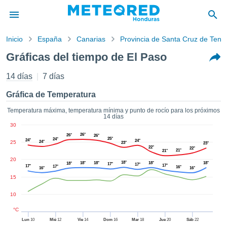
Inicio
España
Canarias
Provincia de Santa Cruz de Tener
privacidad
Gráficas del tiempo de El Paso
enido de
ored
14 días
7 días
hn) ha sido
ado por
Gráfica de Temperatura
ales para
ar que la
Temperatura máxima, temperatura mínima y punto de rocío para los próximos
14 días
ón que se
30
de calidad.
26°
26°
26°
eder a este
25°
24°
24°
24°
25
24°
23°
23°
ediante las
22°
22°
21°
21°
 opciones:
20
18°
18°
18°
18°
18°
18°
17°
17°
17°
17°
17°
16°
16°
16°
cookies y
15
de forma
10
uita
dad digital
°C
ada, basada
Lun
10
Mié
12
Vie
14
Dom
16
Mar
18
Jue
20
Sáb
22