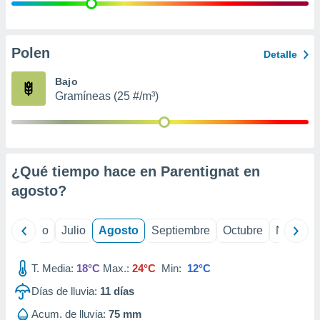
ados con el
 seleccionar
o.
calización
Polen
Detalle
precisa e
ión mediante
Bajo
Gramíneas (25 #/m³)
, publicidad
dos,
 publicidad
,
¿Qué tiempo hace en Parentignat en
ón de
 desarrollo
agosto
?
s.
tros 1199
yo
Junio
Julio
Agosto
Septiembre
Octubre
Noviemb
ios
T. Media:
18°C
Max.:
24°C
Min:
12°C
Días de lluvia:
11
días
Acum. de lluvia:
75 mm