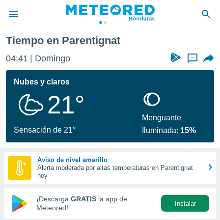
arentignat
Tiempo en Parentignat
privacidad
04:41
Domingo
...
o de
n) ha sido
Nubes y claros
or
21°
es para
ue la
 que se
Menguante
e calidad.
Sensación de 21°
Iluminada:
15%
eder a este
ediante las
opciones:
Aviso de nivel amarillo
Alerta moderada por altas temperaturas en Parentignat
ookies y
hoy
e forma
¡Descarga
GRATIS
la app de
Instalar
d digital
Meteored!
ada, basada