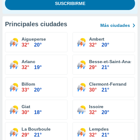
Principales ciudades
Más ciudades
Aigueperse
Ambert
32°
20°
32°
20°
Arlanc
Besse-et-Saint-Anastai
32°
19°
29°
21°
Billom
Clermont-Ferrand
33°
20°
30°
21°
Giat
Issoire
30°
18°
32°
20°
La Bourboule
Lempdes
29°
21°
32°
21°