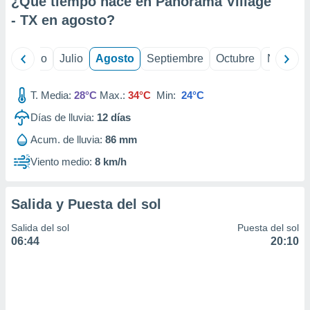
¿Qué tiempo hace en Panorama Village
ados con el
 seleccionar
- TX en
agosto
?
o.
calización
yo
Junio
Julio
Agosto
Septiembre
Octubre
Noviemb
precisa e
ión mediante
T. Media:
28°C
Max.:
34°C
Min:
24°C
, publicidad
Días de lluvia:
12
días
dos,
Acum. de lluvia:
86 mm
 publicidad
,
Viento medio:
8 km/h
ón de
 desarrollo
s.
Salida y Puesta del sol
tros 1199
Salida del sol
Puesta del sol
ios
06:44
20:10