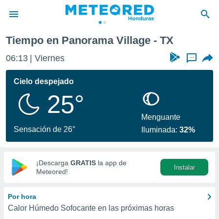
Tiempo en Panorama Village - TX
privacidad
06:14
Viernes
...
o de
n) ha sido
Cielo despejado
or
25°
es para
ue la
 que se
Menguante
e calidad.
Sensación de 26°
Iluminada:
32%
eder a este
ediante las
opciones:
¡Descarga
GRATIS
la app de
Instalar
ookies y
Meteored!
e forma
Por hora
d digital
Calor Húmedo Sofocante en las próximas horas
ada, basada