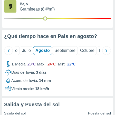
ados con el
Bajo
 seleccionar
Gramíneas (8 #/m³)
o.
calización
precisa e
ión mediante
¿Qué tiempo hace en Pals en
agosto
?
, publicidad
dos,
yo
Junio
Julio
Agosto
Septiembre
Octubre
Noviemb
 publicidad
,
ón de
T. Media:
23°C
Max.:
24°C
Min:
22°C
 desarrollo
s.
Días de lluvia:
3
días
tros 1199
Acum. de lluvia:
14 mm
ios
Viento medio:
18 km/h
Salida y Puesta del sol
Salida del sol
Puesta del sol