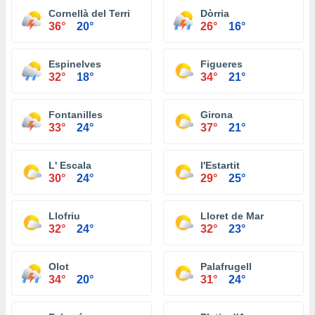
Cornellà del Terri
Dòrria
36°
20°
26°
16°
Espinelves
Figueres
32°
18°
34°
21°
Fontanilles
Girona
33°
24°
37°
21°
L' Escala
l'Estartit
30°
24°
29°
25°
Llofriu
Lloret de Mar
32°
24°
32°
23°
Olot
Palafrugell
34°
20°
31°
24°