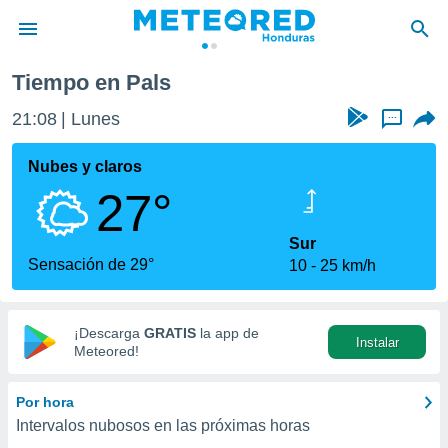
Tiempo en Pals
privacidad
21:08
Lunes
...
o de
n) ha sido
Nubes y claros
or
27°
es para
ue la
 que se
Sur
e calidad.
Sensación de 29°
10
25 km/h
eder a este
ediante las
opciones:
¡Descarga
GRATIS
la app de
Instalar
ookies y
Meteored!
e forma
Por hora
d digital
Intervalos nubosos en las próximas horas
ada, basada