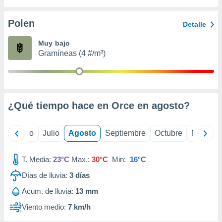
ados con el
 seleccionar
o.
Polen
Detalle
calización
Muy bajo
precisa e
Gramíneas (4 #/m³)
ión mediante
, publicidad
dos,
 publicidad
¿Qué tiempo hace en Orce en
agosto
?
,
ón de
 desarrollo
yo
Junio
Julio
Agosto
Septiembre
Octubre
Noviemb
s.
tros 1199
T. Media:
23°C
Max.:
30°C
Min:
16°C
ios
Días de lluvia:
3
días
Acum. de lluvia:
13 mm
Viento medio:
7 km/h