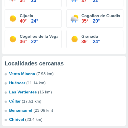
34°
23°
37°
22°
Cijuela
Cogollos de Guadix
40°
24°
35°
20°
Cogollos de la Vega
Granada
36°
22°
39°
24°
Localidades cercanas
Venta Micena
(7.98 km)
Huéscar
(11.14 km)
Las Vertientes
(16 km)
Cúllar
(17.61 km)
Benamaurel
(23.06 km)
Chirivel
(23.4 km)