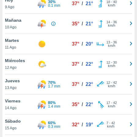
30%
ublicidad y
18
-
40
37°
/
21°
0.1 mm
km/h
9 Ago
do en
 mismo.
Mañana
14
-
36
35°
/
21°
sultar más
km/h
10 Ago
 en nuestra
 Cookies
y
Martes
13
-
36
ualquier
37°
/
20°
km/h
11 Ago
ento
 botón
Miércoles
12
-
30
37°
/
22°
ación de
km/h
12 Ago
kies
 disponible
Jueves
70%
12
-
42
e nuestra
37°
/
22°
1.7 mm
km/h
13 Ago
.
Viernes
IVAMENTE,
80%
17
-
42
35°
/
22°
1.4 mm
km/h
14 Ago
as
Sábado
60%
7
-
42
32°
/
19°
 a cookies
0.3 mm
km/h
15 Ago
 no aceptar