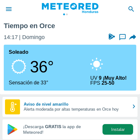
Tiempo en Orce
privacidad
14:17
Domingo
...
o de
n) ha sido
Soleado
or
36°
es para
ue la
 que se
UV
9 ¡Muy Alto!
e calidad.
Sensación de 33°
FPS
25-50
eder a este
ediante las
opciones:
Aviso de nivel amarillo
Alerta moderada por altas temperaturas en Orce hoy
ookies y
e forma
¡Descarga
GRATIS
la app de
Instalar
d digital
Meteored!
ada, basada