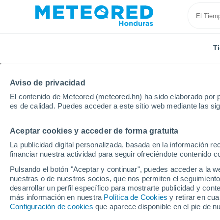
T
Aviso de privacidad
El contenido de Meteored (meteored.hn) ha sido elaborado por p
es de calidad. Puedes acceder a este sitio web mediante las si
Aceptar cookies y acceder de forma gratuita
Inicio
Alemania
Brandeburgo
Oranienburg
La publicidad digital personalizada, basada en la información r
financiar nuestra actividad para seguir ofreciéndote contenido c
Tiempo en Oranienbur
Pulsando el botón "Aceptar y continuar", puedes acceder a la w
nuestras o de nuestros socios, que nos permiten el seguimiento
06:40
Viernes
desarrollar un perfil específico para mostrarte publicidad y co
más información en nuestra
Política de Cookies
y retirar en cu
Configuración de cookies
que aparece disponible en el pie de n
Soleado