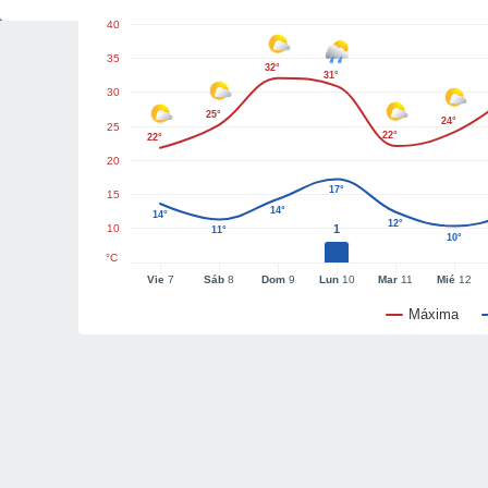
40
35
32°
31°
30
25°
24°
25
22°
22°
20
17°
15
14°
14°
12°
10
1
11°
10°
°C
Vie
7
Sáb
8
Dom
9
Lun
10
Mar
11
Mié
12
Máxima