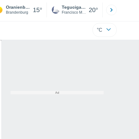
Oranienburg
Tegucigalpa
San Pedr
15°
20°
Brandenburg
Francisco Morazán
Cortés
°C