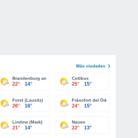
Más ciudades
Brandenburg an der Havel
Cottbus
22°
14°
25°
15°
Forst (Lausitz)
Fráncfort del Óder
26°
16°
24°
15°
Lindow (Mark)
Nauen
21°
14°
22°
13°