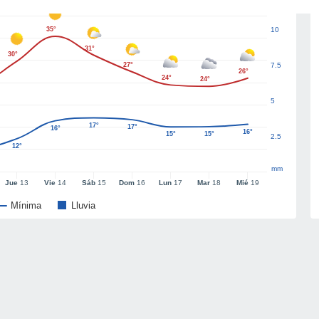
35°
10
31°
30°
27°
7.5
26°
24°
24°
5
17°
17°
16°
16°
15°
15°
2.5
12°
mm
Jue
13
Vie
14
Sáb
15
Dom
16
Lun
17
Mar
18
Mié
19
Mínima
Lluvia