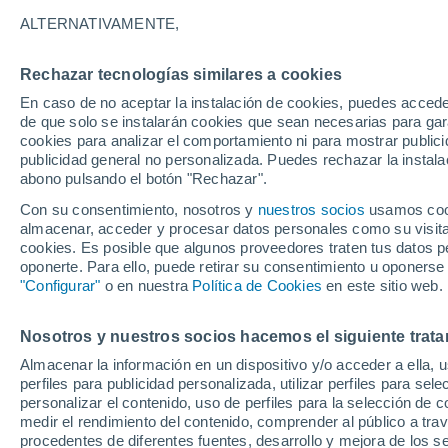
15°
ALTERNATIVAMENTE,
Rechazar tecnologías similares a cookies
Oeste
En caso de no aceptar la instalación de cookies, puedes accede
Sensación de 15°
10
-
22 km
de que solo se instalarán cookies que sean necesarias para garan
cookies para analizar el comportamiento ni para mostrar publici
publicidad general no personalizada. Puedes rechazar la instala
abono pulsando el botón "Rechazar".
Tiempo 1 - 7 días
Mapa de lluvia
Radar de lluvia
S
Con su consentimiento, nosotros y
nuestros socios
usamos cooki
almacenar, acceder y procesar datos personales como su visita e
cookies. Es posible que algunos proveedores traten tus datos pe
oponerte. Para ello, puede retirar su consentimiento u oponerse
Mañana
Domingo
Hoy
"Configurar"
o en nuestra
Política de Cookies
en este sitio web.
8 Ago
9 Ago
7 Ago
Nosotros y nuestros socios hacemos el siguiente trata
Almacenar la información en un dispositivo y/o acceder a ella, 
perfiles para publicidad personalizada, utilizar perfiles para sele
personalizar el contenido, uso de perfiles para la selección de c
25°
/
11°
32°
/
14°
22°
/
14°
medir el rendimiento del contenido, comprender al público a tra
procedentes de diferentes fuentes, desarrollo y mejora de los se