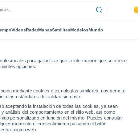
iempo
Vídeos
Radar
Mapas
Satélites
Modelos
Mundo
rofesionales para garantizar que la información que se ofrece
guientes opciones:
ecogida mediante cookies o tecnologías similares, nos permite
on altos estándares de calidad sin coste.
g
eb aceptando la instalación de todas las cookies, ya sean
 y análisis del comportamiento en el sitio web, así como
...
ntenido personalizado en función del mismo. Puedes consultar
alquier momento el consentimiento pulsando el botón
Por hora
uestra página web.
Cielos cubiertos en las próximas
horas