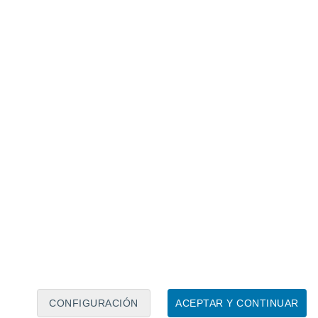
Calendario lunar
Lun
Mar
Mié
Jue
Vie
Sáb
Dom
7
8
9
10
11
12
13
14
15
16
17
18
19
20
CONFIGURACIÓN
ACEPTAR Y CONTINUAR
13