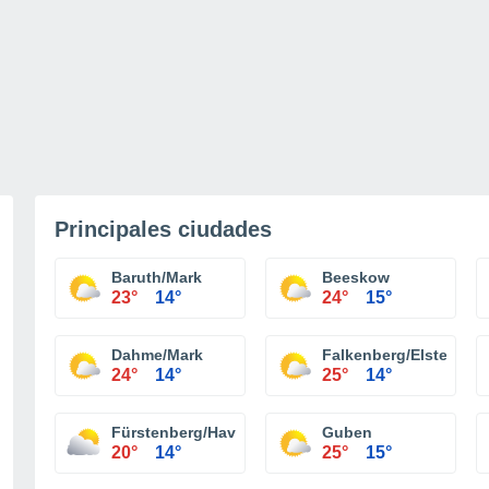
Principales ciudades
Baruth/Mark
Beeskow
23°
14°
24°
15°
Dahme/Mark
Falkenberg/Elster
24°
14°
25°
14°
Fürstenberg/Havel
Guben
20°
14°
25°
15°