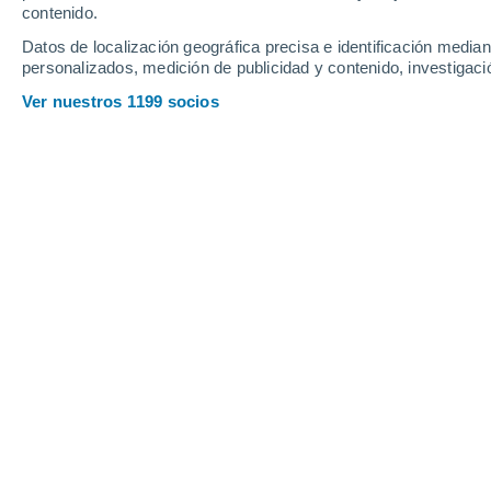
contenido.
9
-
22
km/h
14
-
34
km/h
13
16
-
36
km/h
Datos de localización geográfica precisa e identificación mediant
personalizados, medición de publicidad y contenido, investigació
Tiempo en Oranienburg hoy
, 7 de ag
Ver nuestros 1199 socios
Soleado
15°
07:00
Sensación T.
15°
Soleado
16°
08:00
Sensación T.
16°
Nubes y claros
18°
09:00
Sensación T.
18°
Cubierto
20°
11:00
Sensación T.
20°
Cubierto
21°
14:00
Sensación T.
21°