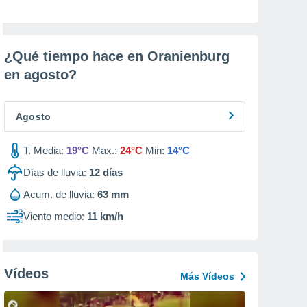
¿Qué tiempo hace en Oranienburg
en
agosto
?
Agosto
T. Media:
19°C
Max.:
24°C
Min:
14°C
Días de lluvia:
12
días
Acum. de lluvia:
63 mm
Viento medio:
11 km/h
Vídeos
Más Vídeos