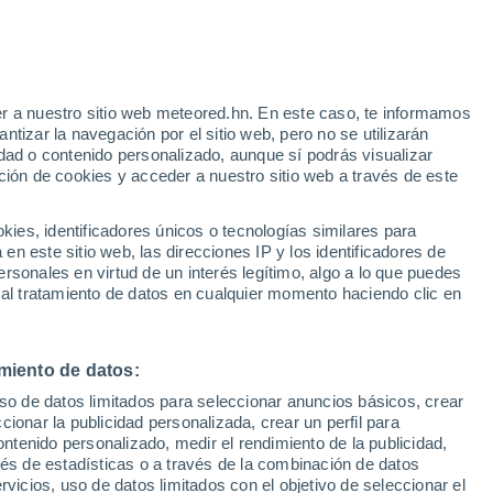
r a nuestro sitio web meteored.hn. En este caso, te informamos
/h
tizar la navegación por el sitio web, pero no se utilizarán
dad o contenido personalizado, aunque sí podrás visualizar
ción de cookies y acceder a nuestro sitio web a través de este
atélites
Modelos
es, identificadores únicos o tecnologías similares para
n este sitio web, las direcciones IP y los identificadores de
rsonales en virtud de un interés legítimo, algo a lo que puedes
 al tratamiento de datos en cualquier momento haciendo clic en
Lunes
Martes
Miércoles
Jueves
10 Ago
11 Ago
12 Ago
13 Ago
miento de datos:
uso de datos limitados para seleccionar anuncios básicos, crear
50%
ccionar la publicidad personalizada, crear un perfil para
1 mm
ontenido personalizado, medir el rendimiento de la publicidad,
31°
/
17°
22°
/
12°
24°
/
10°
30°
/
12°
vés de estadísticas o a través de la combinación de datos
rvicios, uso de datos limitados con el objetivo de seleccionar el