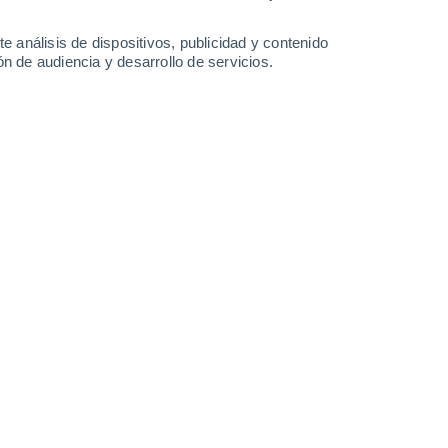
-
57
km/h
18
-
43
km/h
9
-
23
km/h
10
-
28
km/h
e análisis de dispositivos, publicidad y contenido
n de audiencia y desarrollo de servicios.
osto
Oeste
0 Bajo
10
-
22 km/h
FPS:
no
Oeste
1 Bajo
12
-
27 km/h
FPS:
no
Oeste
2 Bajo
12
-
28 km/h
FPS:
no
Oeste
2 Bajo
14
-
33 km/h
FPS:
no
Oeste
3 Medio
13
-
32 km/h
FPS:
6-10