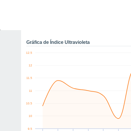
0
km/h
N
N
N
N
N
NE
Jue
6
Vie
7
Sáb
8
Dom
9
Lun
10
Mar
11
M
Rachas máximas de vien
Gráfica de Índice Ultravioleta
12.5
12
11.5
11
10.5
10
9.5