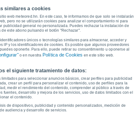
s similares a cookies
31°
30°
30°
30°
sitio web meteored.hn. En este caso, te informamos de que solo se instalarán
30°
29°
29°
eb, pero no se utilizarán cookies para analizar el comportamiento ni para
ar publicidad general no personalizada. Puedes rechazar la instalación de
27°
és de este abono pulsando el botón "Rechazar".
dentificadores únicos o tecnologías similares para almacenar, acceder y
22°
22°
21°
21°
es IP y los identificadores de cookies. Es posible que algunos proveedores
21°
21°
21°
21°
e puedes oponerte. Para ello, puede retirar su consentimiento u oponerse al
nfigurar"
Política de Cookies
o en nuestra
en este sitio web.
 el siguiente tratamiento de datos:
ié
12
Jue
13
Vie
14
Sáb
15
Dom
16
Lun
17
Mar
18
Mié
19
 limitados para seleccionar anuncios básicos, crear perfiles para publicidad
emperatura Mínima
Punto de rocío
ada, crear un perfil para personalizar el contenido, uso de perfiles para la
dad, medir el rendimiento del contenido, comprender al público a través de
 fuentes, desarrollo y mejora de los servicios, uso de datos limitados con el
ionar el contenido.
isis de dispositivos, publicidad y contenido personalizados, medición de
idad para los próximos 14 días
de audiencia y desarrollo de servicios.
100
1017
75