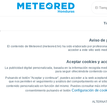
T
Aviso de 
El contenido de Meteored (meteored.hn) ha sido elaborado por profesional
acceder a este sitio web med
Aceptar cookies y acc
Inicio
Departamento de Cortés
Monte Verde
Gr
La publicidad digital personalizada, basada en la información recogida medi
para seguir ofreciéndote contenido con
Gráficas del tiempo de
Pulsando el botón "Aceptar y continuar", puedes acceder a la web aceptando
que nos permiten el seguimiento y análisis del comportamiento en el sitio
contenido personalizado en función del mismo. Puedes consultar más inf
14 días
7 días
Configuración de coo
consentimiento pulsando el botón
Gráfica de Temperatura
ALTERNAT
Temperatura máxima, temperatura mínim