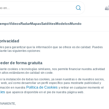
iempo
Vídeos
Radar
Mapas
Satélites
Modelos
Mundo
privacidad
es para garantizar que la información que se ofrece es de calidad. Puedes
iante las siguientes opciones:
eder de forma gratuita
áficas del tiempo
ante cookies o tecnologías similares, nos permite financiar nuestra actividad
 altos estándares de calidad sin coste.
 Monte Verde
 la instalación de todas las cookies, ya sean nuestras o de nuestros socios,
 web, así como desarrollar un perfil específico para mostrarte publicidad y
Política de Cookies
ormación en nuestra
y retirar en cualquier momento el
kies
que aparece disponible en el pie de nuestra página web.
IVAMENTE,
a y punto de rocío para los próximos 14 días