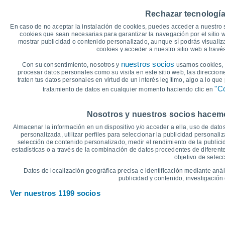
35
Rechazar tecnología
30°
30°
En caso de no aceptar la instalación de cookies, puedes acceder a nuestro 
30°
30°
30°
30
29°
cookies que sean necesarias para garantizar la navegación por el sitio w
mostrar publicidad o contenido personalizado, aunque sí podrás visualiz
cookies y acceder a nuestro sitio web a trav
25
nuestros socios
Con su consentimiento, nosotros y
usamos cookies, i
21°
22°
21°
21°
21°
21°
procesar datos personales como su visita en este sitio web, las direccion
traten tus datos personales en virtud de un interés legítimo, algo a lo qu
20
"Co
tratamiento de datos en cualquier momento haciendo clic en
°C
Nosotros y nuestros socios hacemos
Jue
6
Vie
7
Sáb
8
Dom
9
Lun
10
Mar
11
M
Almacenar la información en un dispositivo y/o acceder a ella, uso de datos
Temperatura Máxima
T
personalizada, utilizar perfiles para seleccionar la publicidad personaliz
selección de contenido personalizado, medir el rendimiento de la publici
estadísticas o a través de la combinación de datos procedentes de diferentes
objetivo de selecc
Gráfica de Precipitación y Nubosidad
Datos de localización geográfica precisa e identificación mediante anál
Lluvia, nieve y nubos
publicidad y contenido, investigación 
25
Ver nuestros 1199 socios
20