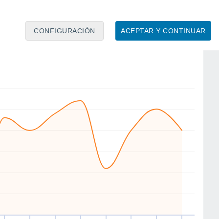
CONFIGURACIÓN
ACEPTAR Y CONTINUAR
NE
NE
N
NE
N
NE
NE
N
ié
12
Jue
13
Vie
14
Sáb
15
Dom
16
Lun
17
Mar
18
Mié
19
to
Velocidad media del viento